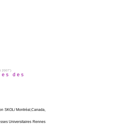
 2007")
ues des
tion SKOL/ Montréal,Canada,
resses Universitaires Rennes