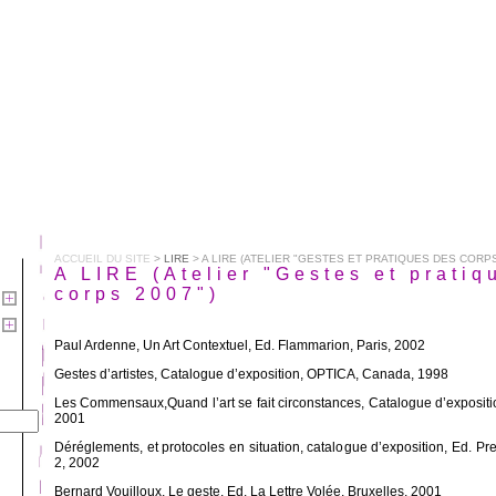
ACCUEIL DU SITE
>
LIRE
> A LIRE (ATELIER "GESTES ET PRATIQUES DES CORPS
A LIRE (Atelier "Gestes et pratiq
corps 2007")
Paul Ardenne, Un Art Contextuel, Ed. Flammarion, Paris, 2002
Gestes d’artistes, Catalogue d’exposition, OPTICA, Canada, 1998
Les Commensaux,Quand l’art se fait circonstances, Catalogue d’exposi
2001
Déréglements, et protocoles en situation, catalogue d’exposition, Ed. P
2, 2002
Bernard Vouilloux, Le geste, Ed. La Lettre Volée, Bruxelles, 2001