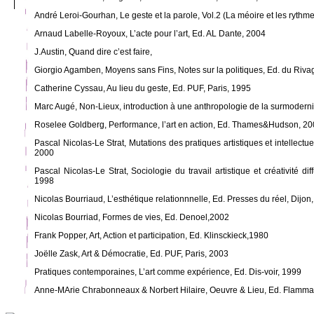
André Leroi-Gourhan, Le geste et la parole, Vol.2 (La méoire et les rythme
Arnaud Labelle-Royoux, L’acte pour l’art, Ed. AL Dante, 2004
J.Austin, Quand dire c’est faire,
Giorgio Agamben, Moyens sans Fins, Notes sur la politiques, Ed. du Riva
Catherine Cyssau, Au lieu du geste, Ed. PUF, Paris, 1995
Marc Augé, Non-Lieux, introduction à une anthropologie de la surmodernit
Roselee Goldberg, Performance, l’art en action, Ed. Thames&Hudson, 2
Pascal Nicolas-Le Strat, Mutations des pratiques artistiques et intellectue
2000
Pascal Nicolas-Le Strat, Sociologie du travail artistique et créativité di
1998
Nicolas Bourriaud, L’esthétique relationnnelle, Ed. Presses du réel, Dijo
Nicolas Bourriad, Formes de vies, Ed. Denoel,2002
Frank Popper, Art, Action et participation, Ed. Klinsckieck,1980
Joëlle Zask, Art & Démocratie, Ed. PUF, Paris, 2003
Pratiques contemporaines, L’art comme expérience, Ed. Dis-voir, 1999
Anne-MArie Chrabonneaux & Norbert Hilaire, Oeuvre & Lieu, Ed. Flammar