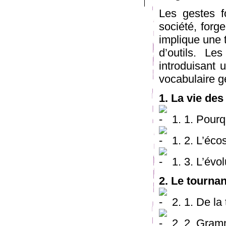
Les gestes 
société, forg
implique une 
d’outils. Le
introduisant 
vocabulaire g
1. La vie des
1. 1. Pourq
1. 2. L’éco
1. 3. L’évo
2. Le tournan
2. 1. De la
2. 2. Gramm