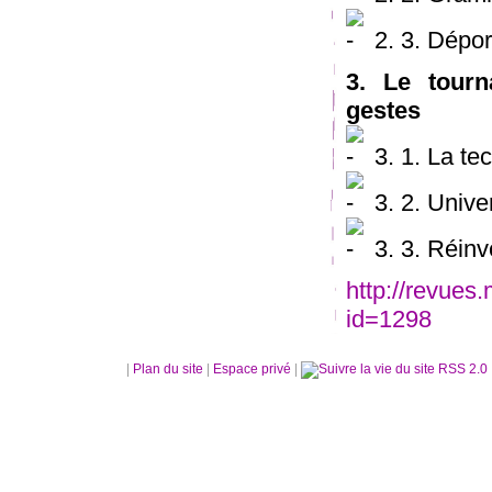
2. 3. Dépor
3. Le tourn
gestes
3. 1. La te
3. 2. Univer
3. 3. Réinv
http://revue
id=1298
|
Plan du site
|
Espace privé
|
RSS 2.0