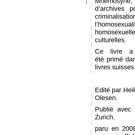
Mnemosyne, H
d’archives p
criminalisat
l’homosexua
homosexuelle 
culturelles.
Ce livre a
été primé da
livres suisse
Edité par Hei
Olesen.
Publié avec
Zurich.
paru en 2008