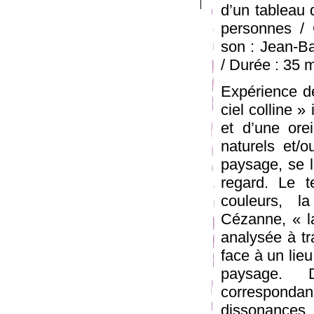
d’un tableau 
personnes /
son : Jean-B
/ Durée : 35 
Expérience de
ciel colline »
et d’une orei
naturels et/
paysage, se l
regard. Le t
couleurs, l
Cézanne, « 
analysée à tr
face à un lieu
paysage. 
correspondanc
dissonances