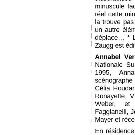
minuscule t
réel cette m
la trouve pa
un autre élé
déplace… * L
Zaugg est édi
Annabel Ve
Nationale Su
1995, Anna
scénographe 
Célia Houdar
Ronayette, Vi
Weber, et 
Faggianelli, 
Mayer et réc
En résidence 