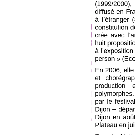
(1999/2000), 
diffusé en Fr
à l’étranger 
constitution d
crée avec l’a
huit proposit
à l’exposition
person » (Eco
En 2006, elle
et chorégrap
production 
polymorphes. 
par le festiv
Dijon – dépar
Dijon en aoû
Plateau en ju