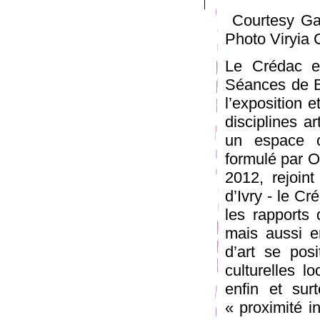
Courtesy Gale
Photo Viryia 
Le Crédac et
Séances de Bo
l’exposition e
disciplines a
un espace c
formulé par O
2012, rejoin
d’Ivry - le C
les rapports 
mais aussi e
d’art se pos
culturelles l
enfin et sur
« proximité in