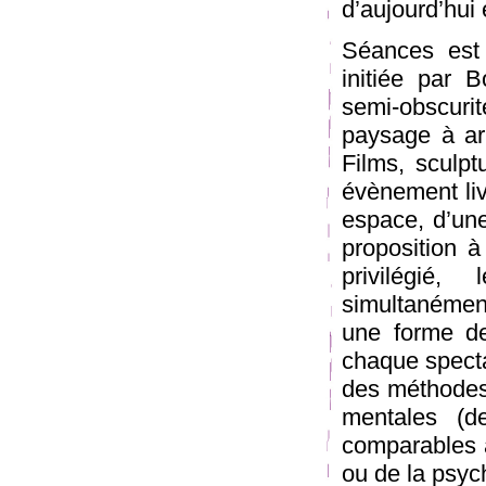
d’aujourd’hui e
Séances est
initiée par 
semi-obscuri
paysage à ar
Films, sculp
évènement liv
espace, d’une
proposition à
privilégié
simultanémen
une forme de 
chaque specta
des méthodes 
mentales (d
comparables à
ou de la psyc