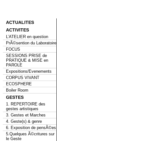
ACTUALITES
ACTIVITES
L’ATELIER en question
PrÃ©sention du Laboratoire
FOCUS
SESSIONS PRISE de
PRATIQUE & MISE en
PAROLE
Expositions/Evenements
CORPUS VIVANT
ECOSPHERE
Boiler Room
GESTES
1. REPERTOIRE des
gestes artistiques
3. Gestes et Marches
4. Geste(s) & genre
6. Exposition de pensÃ©es
5.Quelques Ã©critures sur
le Geste