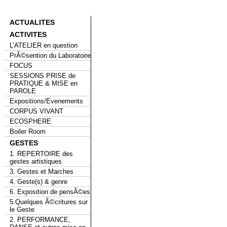
ACTUALITES
ACTIVITES
L’ATELIER en question
PrÃ©sention du Laboratoire
FOCUS
SESSIONS PRISE de
PRATIQUE & MISE en
PAROLE
Expositions/Evenements
CORPUS VIVANT
ECOSPHERE
Boiler Room
GESTES
1. REPERTOIRE des
gestes artistiques
3. Gestes et Marches
4. Geste(s) & genre
6. Exposition de pensÃ©es
5.Quelques Ã©critures sur
le Geste
2. PERFORMANCE,