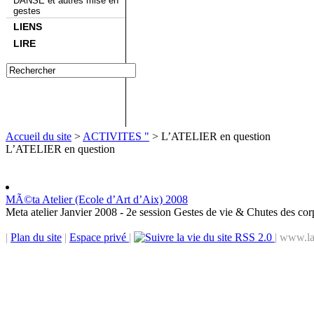
DANSE et autres mise en
gestes
LIENS
LIRE
Accueil du site
>
ACTIVITES "
> L’ATELIER en question
L’ATELIER en question
MÃ©ta Atelier (Ecole d’Art d’Aix) 2008
Meta atelier Janvier 2008 - 2e session Gestes de vie & Chutes des cor
|
Plan du site
|
Espace privé
|
RSS 2.0
| www.la