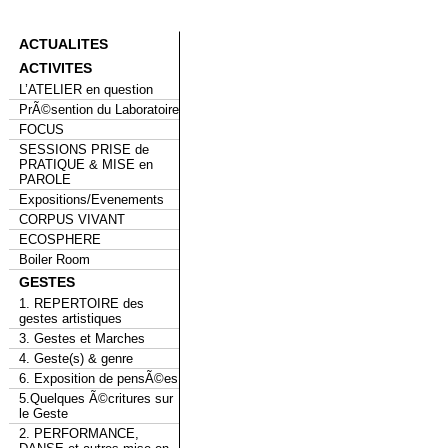
ACTUALITES
ACTIVITES
L’ATELIER en question
PrÃ©sention du Laboratoire
FOCUS
SESSIONS PRISE de
PRATIQUE & MISE en
PAROLE
Expositions/Evenements
CORPUS VIVANT
ECOSPHERE
Boiler Room
GESTES
1. REPERTOIRE des
gestes artistiques
3. Gestes et Marches
4. Geste(s) & genre
6. Exposition de pensÃ©es
5.Quelques Ã©critures sur
le Geste
2. PERFORMANCE,