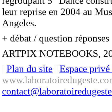
regroupant 5 "Dance constru
leur reprise en 2004 au Mu
Angeles.
+ débat / question réponses
ARTPIX NOTEBOOKS, 2
|
Plan du site
|
Espace priv
www.laboratoiredugeste.co
contact@laboratoiredugest