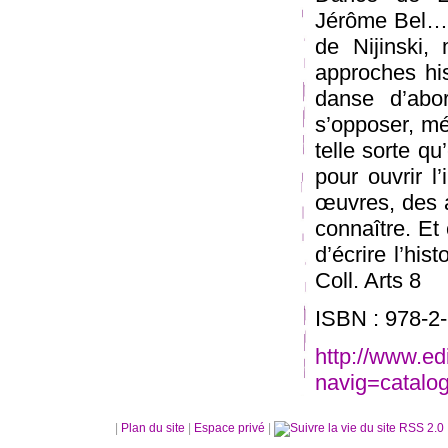
Jérôme Bel…) 
de Nijinski, 
approches hi
danse d’abo
s’opposer, mém
telle sorte qu
pour ouvrir l
œuvres, des a
connaître. Et 
d’écrire l’his
Coll. Arts 8
ISBN : 978-2-
http://www
navig=catalo
|
Plan du site
|
Espace privé
|
RSS 2.0