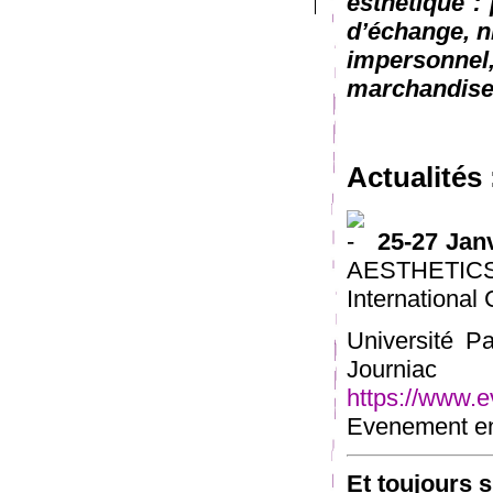
esthétique : 
d’échange, n
impersonn
marchandise
Actualités 
25-27 Jan
AESTHET
International
Université P
Journia
https://www.e
Evenement en 
Et toujours 