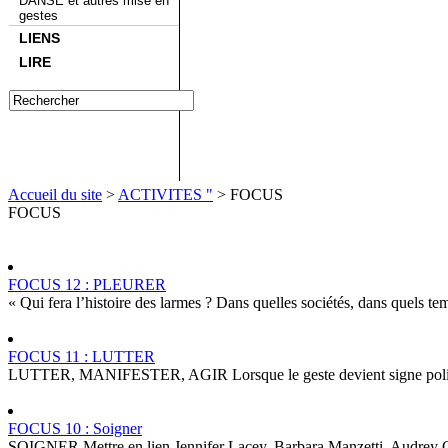
DANSE et autres mise en
gestes
LIENS
LIRE
Accueil du site
>
ACTIVITES "
> FOCUS
FOCUS
FOCUS 12 : PLEURER
« Qui fera l’histoire des larmes ? Dans quelles sociétés, dans quels t
FOCUS 11 : LUTTER
LUTTER, MANIFESTER, AGIR Lorsque le geste devient signe poli
FOCUS 10 : Soigner
SOIGNER Mettre en lien Jennifer Lacey, Barbara Manzetti, Audrey Gais