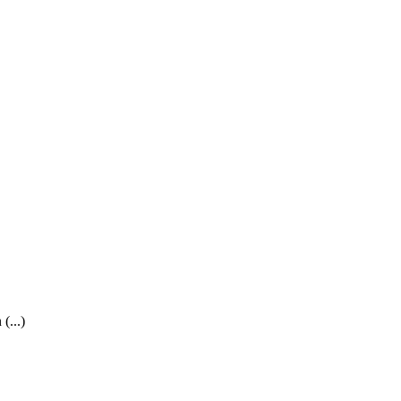
(...)