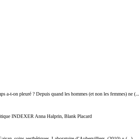
emps a-t-on pleuré ? Depuis quand les hommes (et non les femmes) ne (...
tique INDEXER Anna Halprin, Blank Placard
an, soins aesthétiques, Laboratoire d’Aubervilliers, (2010) + (...)