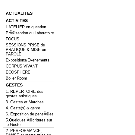
ACTUALITES
ACTIVITES
L’ATELIER en question
PrÃ©sention du Laboratoire
FOCUS
SESSIONS PRISE de
PRATIQUE & MISE en
PAROLE
Expositions/Evenements
CORPUS VIVANT
ECOSPHERE
Boiler Room
GESTES
1. REPERTOIRE des
gestes artistiques
3. Gestes et Marches
4. Geste(s) & genre
6. Exposition de pensÃ©es
5.Quelques Ã©critures sur
le Geste
2. PERFORMANCE,