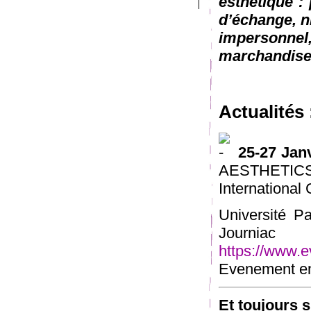
esthétique : 
d’échange, n
impersonn
marchandise
Actualités 
25-27 Jan
AESTHET
International
Université P
Journia
https://www.e
Evenement en 
Et toujours 