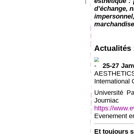
esthétique : 
d’échange, n
impersonn
marchandise
Actualités 
25-27 Jan
AESTHET
International
Université P
Journia
https://www.e
Evenement en 
Et toujours 