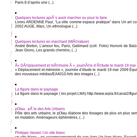
Paris 8 d’après une (...)
Quelques lectures aprÃ¨s avoir marcher ou pour le faire
Livres ARDENNE Paul, “La ville comme espace pratique” dans Un art con
2002 AUGE, Marc, Un ethnologue (...)
Quelques lectures en marchant (littÃ©rature)
André Breton, L’amour fou, Paris, Gallimard (coll. Folio) Honoré de Bal
Jean Giono, Les grands chemins, (...)
Â« DÃ©placement et mÃ©moire Â », journÃ©e d’Ã©tude le mardi 19 mai
« Déplacement et mémoire », journée d’étude le mardi 19 mai 2009 Équ
des nouveaux médias/EA4010 Arts des images (...)
La figure dans le paysage
La figure dans le paysage ( les projet LMA) http://www.arpla.fr/canal2/figu
pOlau : pÃ´le des Arts Urbains
Pôle des arts urbains, le pOlau élabore des tissages de plus en plus serré
en mutation. Aménageurs éphémères, (...)
Philippe Vasset / Un site blanc