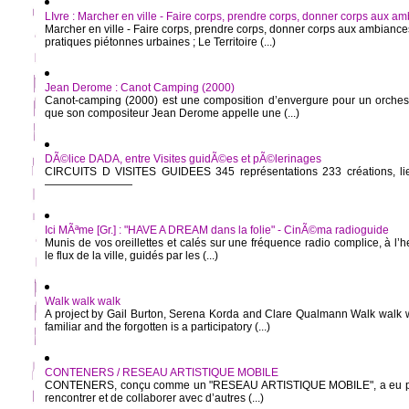
LIvre : Marcher en ville - Faire corps, prendre corps, donner corps aux a
Marcher en ville - Faire corps, prendre corps, donner corps aux ambiance
pratiques piétonnes urbaines ; Le Territoire (...)
Jean Derome : Canot Camping (2000)
Canot-camping (2000) est une composition d’envergure pour un orchest
que son composi­teur Jean Derome appelle une (...)
DÃ©lice DADA, entre Visites guidÃ©es et pÃ©lerinages
CIRCUITS D VISITES GUIDEES 345 représentations 233 créations, lie
————————
Ici MÃªme [Gr.] : "HAVE A DREAM dans la folie" - CinÃ©ma radioguide
Munis de vos oreillettes et calés sur une fréquence radio complice, à l’h
le flux de la ville, guidés par les (...)
Walk walk walk
A project by Gail Burton, Serena Korda and Clare Qualmann Walk walk w
familiar and the forgotten is a participatory (...)
CONTENERS / RESEAU ARTISTIQUE MOBILE
CONTENERS, conçu comme un "RESEAU ARTISTIQUE MOBILE", a eu pour 
rencontrer et de collaborer avec d’autres (...)