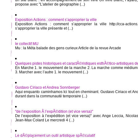
un site blanc : en accompagnement de son livre Un livre blanc, Fayard,
propose avec "L’atelier de géographie (...)
Exposition Actions : comment s’approprier la ville
Exposition Actions : comment s’approprier la ville http://cca-action
s’approprier la ville présente et (...)
le collectif MU
Mu : la Méta balade des gens curieux Article de la revue Arcade
Quelques pistes historiques et caractÃ©ristiques esthÃ©tico-artistiques d
En Marche 1. le mouvement de la marche 2. La marche comme médium, 
3. Marcher avec l’autre 1. le mouvement (...)
Gustavo Ciriaco et Andrea Sonnberger
Aqui enquanto caminhamos Ici tout en cheminant. Gustavo Ciriaco et A
durant dans la communauté temporaire (...)
"de l’exposition Ã l’expÃ©dition (et vice versa)"
De l’exposition à l’expédition (et vice versa)" avec Ange Leccia, Nicola
Jean-Max Colard Le mercredi 4 (...)
Le dÃ©placement un outil artistique spÃ©culatif