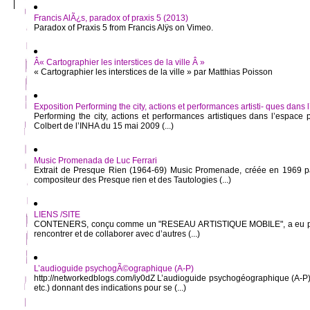
Francis AlÃ¿s, paradox of praxis 5 (2013)
Paradox of Praxis 5 from Francis Alÿs on Vimeo.
Â« Cartographier les interstices de la ville Â »
« Cartographier les interstices de la ville » par Matthias Poisson
Exposition Performing the city, actions et performances artisti- ques dans
Performing the city, actions et performances artistiques dans l’espace 
Colbert de l’INHA du 15 mai 2009 (...)
Music Promenada de Luc Ferrari
Extrait de Presque Rien (1964-69) Music Promenade, créée en 1969 pa
compositeur des Presque rien et des Tautologies (...)
LIENS /SITE
CONTENERS, conçu comme un "RESEAU ARTISTIQUE MOBILE", a eu pour 
rencontrer et de collaborer avec d’autres (...)
L’audioguide psychogÃ©ographique (A-P)
http://networkedblogs.com/iy0dZ L’audioguide psychogéographique (A-P)
etc.) donnant des indications pour se (...)