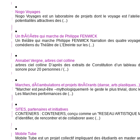
Nogo Voyages
Nogo Voyages est un laboratoire de projets dont le voyage est l’atelier
potentialités attractives des (...)
Un thÃ©Ã¢tre qui marche de Philippe FENWICK
Un théâtre qui marche Philippe FENWICK Narration des quatre voyage
comédiens du Théâtre de L’Etreinte sur les (...)
Annabel Vergne, arbres ciel colline
arbres ciel colline D’après des extraits de Constitution d’un tableau
sonore pour 20 personnes / (...)
Marches, dÃ©ambulations et projets itinÃ©rants (danse, arts plastiques...)
"Marcher est peut-être –mythologiquement- le geste le plus trivial, donc 
Les Marches performances de (...)
SITES, partenaires et initiatives
CONTENERS : CONTENERS, conçu comme un "RESEAU ARTISTIQUE MOB
d’identifier, de rencontrer et de collaborer avec (...)
Mobile Tube
Mobile Tube est un projet collectif impliquant des étudiants en master ar