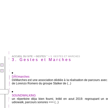
ACCUEIL DU SITE
>
GESTES "
> 3. GESTES ET MARCHES
3. Gestes et Marches
DÃ©marches
DéMarches est une association dédiée à la réalisation de parcours avec p
de Lorenzo Romero du groupe Stalker de (...)
SOUNDWALKING
un répertoire déja bien fourni, Initié en aout 2019. regroupant un
udiowalk, parcours sonores >>> (...)