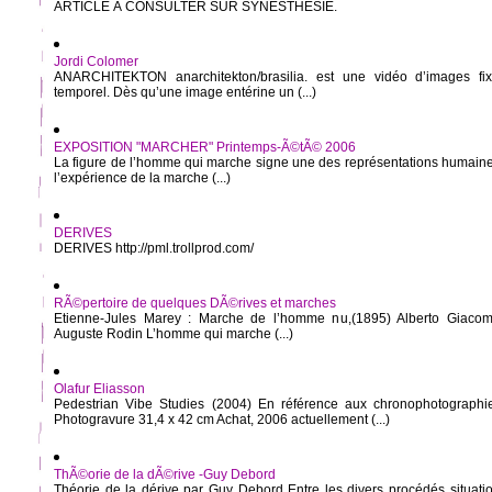
ARTICLE À CONSULTER SUR SYNESTHESIE.
Jordi Colomer
ANARCHITEKTON anarchitekton/brasilia. est une vidéo d’images fi
temporel. Dès qu’une image entérine un (...)
EXPOSITION "MARCHER" Printemps-Ã©tÃ© 2006
La figure de l’homme qui marche signe une des représentations humaines 
l’expérience de la marche (...)
DERIVES
DERIVES http://pml.trollprod.com/
RÃ©pertoire de quelques DÃ©rives et marches
Etienne-Jules Marey : Marche de l’homme nu,(1895) Alberto Giacom
Auguste Rodin L’homme qui marche (...)
Olafur Eliasson
Pedestrian Vibe Studies (2004) En référence aux chronophotographi
Photogravure 31,4 x 42 cm Achat, 2006 actuellement (...)
ThÃ©orie de la dÃ©rive -Guy Debord
Théorie de la dérive par Guy Debord Entre les divers procédés situation