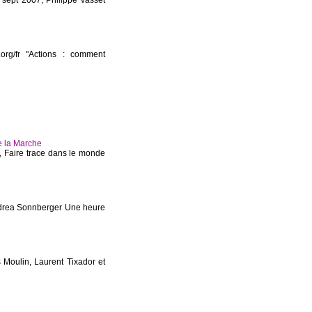
 sept 2007, Philippe Vasset
s.org/fr "Actions : comment
e la Marche
Faire trace dans le monde
ndrea Sonnberger Une heure
s Moulin, Laurent Tixador et