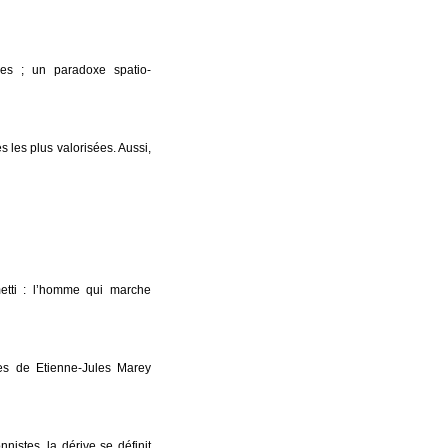
xes ; un paradoxe spatio-
les plus valorisées. Aussi,
etti : l’homme qui marche
es de Etienne-Jules Marey
nistes, la dérive se définit