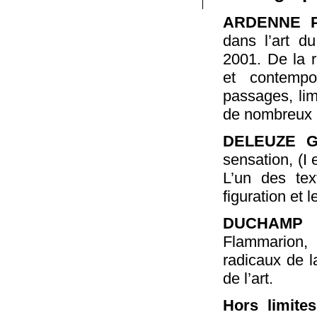
ARDENNE P
dans l’art d
2001. De la r
et contempor
passages, lim
de nombreux 
DELEUZE Gi
sensation, (I 
L’un des tex
figuration et le
DUCHAMP M
Flammarion,
radicaux de l
de l’art.
Hors limites