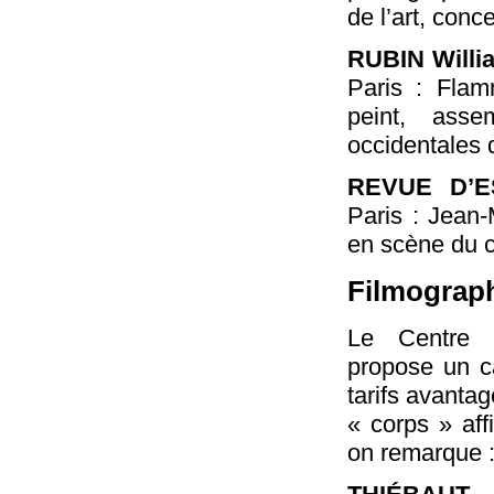
de l’art, conce
RUBIN Willi
Paris : Flam
peint, asse
occidentales 
REVUE D’E
Paris : Jean-
en scène du c
Filmograp
Le Centre n
propose un ca
tarifs avanta
« corps » aff
on remarque 