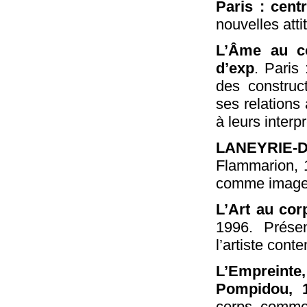
Paris : cen
nouvelles atti
L’Âme au co
d’exp
. Paris
des construc
ses relations 
à leurs interp
LANEYRIE-D
Flammarion, 1
comme image
L’Art au corp
1996. Présen
l’artiste con
L’Empreinte
Pompidou, 1
corps, comme 