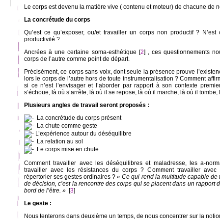
Le corps est devenu la matière vive ( contenu et moteur) de chacune de 
La concrétude du corps
Qu’est ce qu’exposer, ou/et travailler un corps non productif ? N’es
productivité ?
Ancrées à une certaine soma-esthétique [
2
] , ces questionnements n
corps de l’autre comme point de départ.
Précisément, ce corps sans voix, dont seule la présence prouve l’exist
lors le corps de l’autre hors de toute instrumentalisation ? Comment affi
si ce n’est l’envisager et l’aborder par rapport à son contexte premier, 
s’échoue, là où s’arrête, là où il se repose, là où il marche, là où il tombe, 
Plusieurs angles de travail seront proposés :
La concrétude du corps présent
La chute comme geste
L’expérience autour du déséquilibre
La relation au sol
Le corps mise en chute
Comment travailler avec les déséquilibres et maladresse, les a-nor
travailler avec les résistances du corps ? Comment travailler ave
répertorier ses gestes ordinaires ?
« Ce qui rend la multitude capable de 
de décision, c’est la rencontre des corps qui se placent dans un rapport 
bord de l’être. »
[
3
]
Le geste :
Nous tenterons dans deuxième un temps, de nous concentrer sur la notion