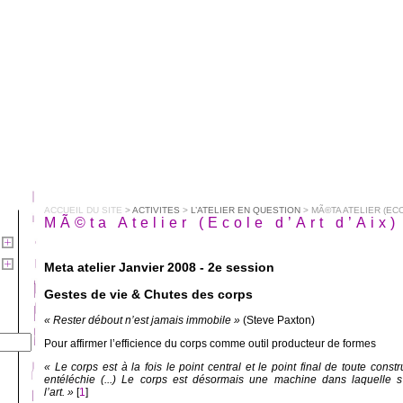
ACCUEIL DU SITE
>
ACTIVITES
>
L’ATELIER EN QUESTION
> MÃ©TA ATELIER (ECO
MÃ©ta Atelier (Ecole d’Art d’Aix
Meta atelier Janvier 2008 - 2e session
Gestes de vie & Chutes des corps
« Rester débout n’est jamais immobile »
(Steve Paxton)
Pour affirmer l’efficience du corps comme outil producteur de formes
« Le corps est à la fois le point central et le point final de toute cons
entéléchie (...) Le corps est désormais une machine dans laquelle s’
l’art. »
[
1
]