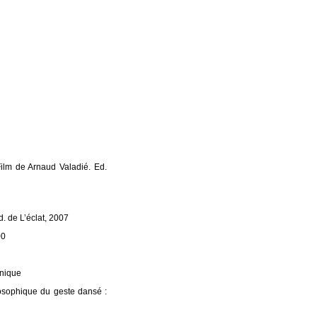
ilm de Arnaud Valadié. Ed.
. de L’éclat, 2007
00
énique
losophique du geste dansé :