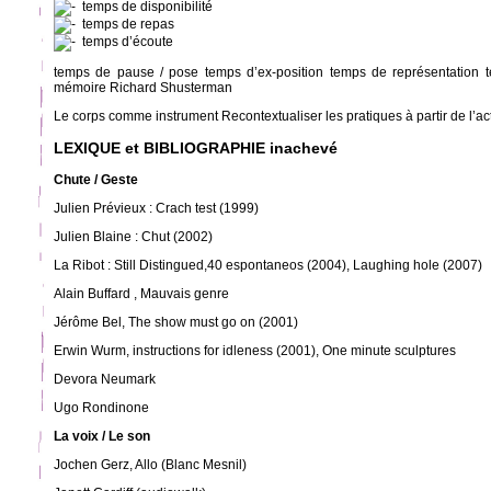
temps de disponibilité
temps de repas
temps d’écoute
temps de pause / pose temps d’ex-position temps de représentation 
mémoire Richard Shusterman
Le corps comme instrument Recontextualiser les pratiques à partir de l’ac
LEXIQUE et BIBLIOGRAPHIE inachevé
Chute / Geste
Julien Prévieux : Crach test (1999)
Julien Blaine : Chut (2002)
La Ribot : Still Distingued,40 espontaneos (2004), Laughing hole (2007)
Alain Buffard , Mauvais genre
Jérôme Bel, The show must go on (2001)
Erwin Wurm, instructions for idleness (2001), One minute sculptures
Devora Neumark
Ugo Rondinone
La voix / Le son
Jochen Gerz, Allo (Blanc Mesnil)