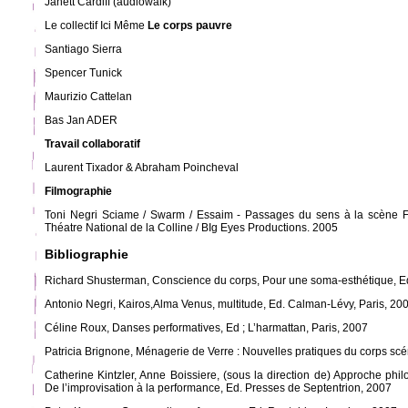
Janett Cardiff (audiowalk)
Le collectif Ici Même
Le corps pauvre
Santiago Sierra
Spencer Tunick
Maurizio Cattelan
Bas Jan ADER
Travail collaboratif
Laurent Tixador & Abraham Poincheval
Filmographie
Toni Negri Sciame / Swarm / Essaim - Passages du sens à la scène F
Théatre National de la Colline / BIg Eyes Productions. 2005
Bibliographie
Richard Shusterman, Conscience du corps, Pour une soma-esthétique, Ed
Antonio Negri, Kairos,Alma Venus, multitude, Ed. Calman-Lévy, Paris, 20
Céline Roux, Danses performatives, Ed ; L’harmattan, Paris, 2007
Patricia Brignone, Ménagerie de Verre : Nouvelles pratiques du corps sc
Catherine Kintzler, Anne Boissiere, (sous la direction de) Approche phi
De l’improvisation à la performance, Ed. Presses de Septentrion, 2007