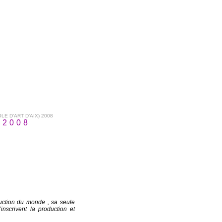
LE D’ART D’AIX) 2008
) 2008
truction du monde , sa seule
inscrivent la production et