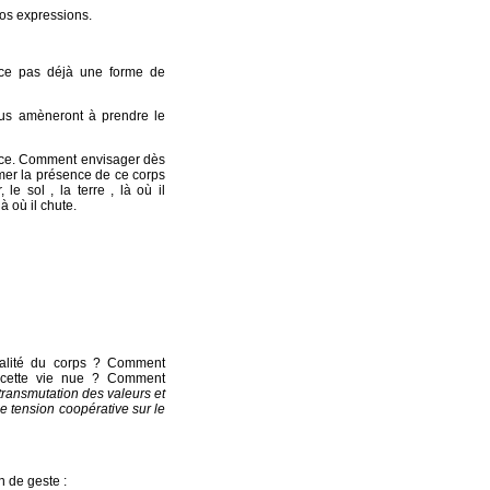
nos expressions.
t ce pas déjà une forme de
ous amèneront à prendre le
ence. Comment envisager dès
rmer la présence de ce corps
le sol , la terre , là où il
là où il chute.
malité du corps ? Comment
c cette vie nue ? Comment
transmutation des valeurs et
de tension coopérative sur le
 de geste :