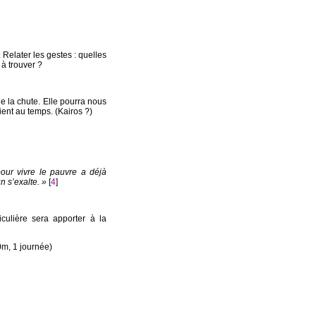
Relater les gestes : quelles
 à trouver ?
e la chute. Elle pourra nous
tient au temps. (Kairos ?)
our vivre le pauvre a déjà
n s’exalte. »
[
4
]
iculière sera apporter à la
0m, 1 journée)