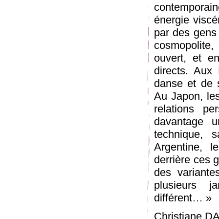
contemporain
énergie viscé
par des gens
cosmopolite, 
ouvert, et 
directs. Aux
danse et de s
Au Japon, les
relations p
davantage u
technique, 
Argentine, l
derrière ces g
des variantes
plusieurs 
différent… »
Christiane 