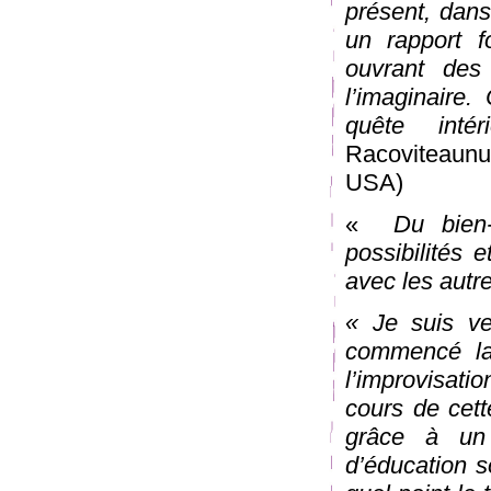
présent, dans
un rapport f
ouvrant des
l’imaginaire.
quête intér
Racoviteaunu
USA)
«
Du bien-ê
possibilités 
avec les autre
« Je suis ve
commencé la
l’improvisat
cours de cette
grâce à un t
d’éducation 