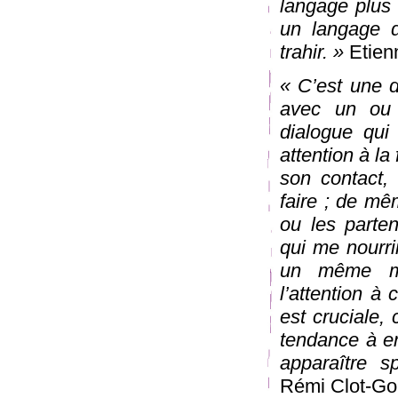
langage plus 
un langage d
trahir. »
Etienn
« C’est une d
avec un ou 
dialogue qui 
attention à la
son contact, 
faire ; de mê
ou les parten
qui me nourri
un même mo
l’attention à 
est cruciale,
tendance à en
apparaître s
Rémi Clot-Go