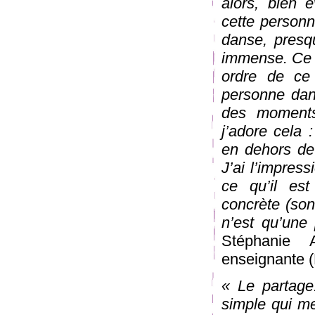
alors, bien é
cette personn
danse, presq
immense. Ce q
ordre de ce
personne dans
des moments
j’adore cela
en dehors de 
J’ai l’impres
ce qu’il es
concrète (son
n’est qu’une 
Stéphanie A
enseignante (
« Le partage.
simple qui m