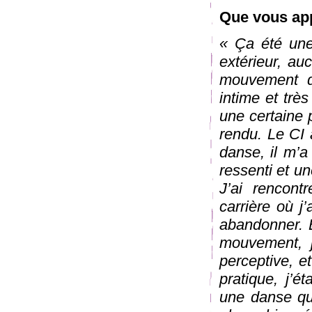
Que vous app
« Ça été une
extérieur, au
mouvement d
intime et trè
une certaine 
rendu. Le CI 
danse, il m’a
ressenti et u
J’ai rencon
carrière où j
abandonner. E
mouvement, j
perceptive, e
pratique, j’é
une danse qui