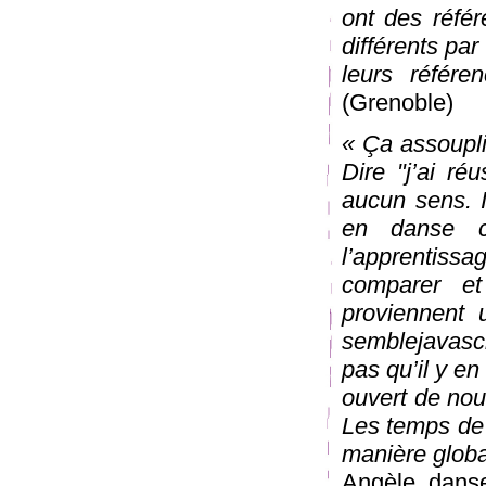
ont des réfé
différents par
leurs référen
(Grenoble)
« Ça assouplit
Dire "j’ai ré
aucun sens. I
en danse co
l’apprentiss
comparer et
proviennent 
semblejavascr
pas qu’il y en
ouvert de nouv
Les temps de 
manière global
Angèle, dans