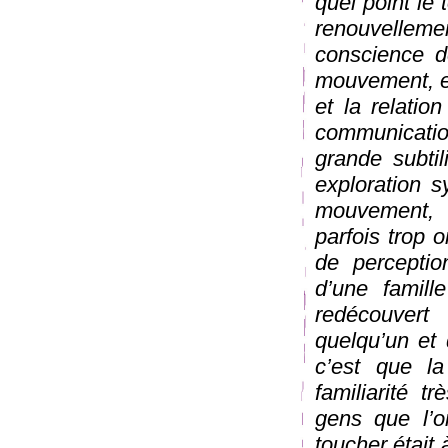
quel point le 
renouvellem
conscience d
mouvement, et
et la relati
communicatio
grande subti
exploration s
mouvement, b
parfois trop 
de perceptio
d’une famill
redécouvert
quelqu’un et 
c’est que l
familiarité 
gens que l’o
toucher était à