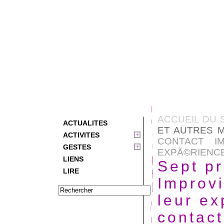
ACCUEIL DU 
ACTUALITES
ET AUTRES M
ACTIVITES
CONTACT I
GESTES
EXPÃ©RIENCE :
LIENS
Sept pr
LIRE
Improv
leur ex
contac