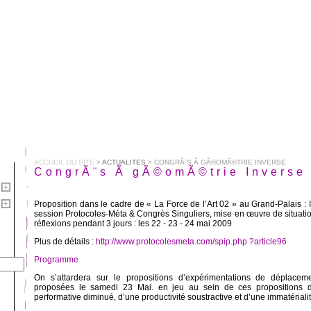
ACCUEIL DU SITE
>
ACTUALITES
> CONGRÃ¨S Ã GÃ©OMÃ©TRIE INVERSE
CongrÃ¨s Ã gÃ©omÃ©trie Inverse
Proposition dans le cadre de « La Force de l’Art 02 » au Grand-Palais :
session Protocoles-Méta & Congrès Singuliers, mise en œuvre de situatio
réflexions pendant 3 jours : les 22 - 23 - 24 mai 2009
Plus de détails :
http://www.protocolesmeta.com/spip.php ?article96
Programme
On s’attardera sur le propositions d’expérimentations de déplacem
proposées le samedi 23 Mai. en jeu au sein de ces propositions dif
performative diminué, d’une productivité soustractive et d’une immatériali