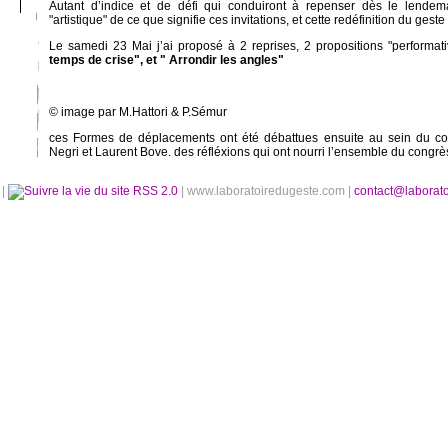
Autant d’indice et de défi qui conduiront à repenser dès le lendema
"artistique" de ce que signifie ces invitations, et cette redéfinition du geste 
Le samedi 23 Mai j’ai proposé à 2 reprises, 2 propositions "performat
temps de crise", et " Arrondir les angles"
© image par M.Hattori & P.Sémur
ces Formes de déplacements ont été débattues ensuite au sein du co
Negri et Laurent Bove. des réfléxions qui ont nourri l’ensemble du congrès
é
|
RSS 2.0
| www.laboratoiredugeste.com |
contact@laborat