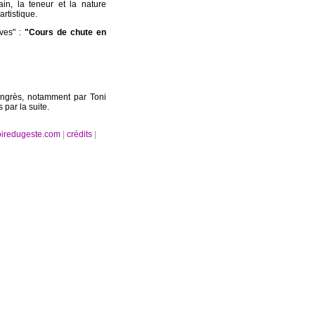
in, la teneur et la nature
artistique.
ives" :
"Cours de chute en
ngrès, notamment par Toni
 par la suite.
oiredugeste.com
|
crédits
|