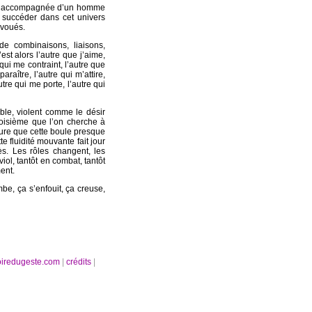
sure accompagnée d’un homme
 succéder dans cet univers
avoués.
de combinaisons, liaisons,
est alors l’autre que j’aime,
e qui me contraint, l’autre que
araître, l’autre qui m’attire,
utre qui me porte, l’autre qui
tible, violent comme le désir
troisième que l’on cherche à
ure que cette boule presque
e fluidité mouvante fait jour
ès. Les rôles changent, les
iol, tantôt en combat, tantôt
ment.
mbe, ça s’enfouit, ça creuse,
oiredugeste.com
|
crédits
|