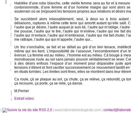
Habillée d’une robe blanche, cette vieille femme sera au fur et à me
contorsionniste, d’une femme et d’un homme maigre qui vont alors se
souterrain où se (re)jouent les tensions propres aux relations et désirs in
Se succèdent alors inlassablement, seul, à deux ou à trois autant 
déliaisons, ruptures à même cette terre qui amortit autant qu’elle salit. C’
l’autre que je désire, l’autre auquel je suis lié, l’autre qui m’oblige, l’autr
me pousse, l’autre qui le tire, l’autre qui m’enlève, l’autre qui me fait disp
l’autre qui m’enlace, l’autre qui m’embrasse, l’autre qui me fait chuter, l’a
me rattrape, l’autre qui qui m’appelle, l’autre qui...
Un trio s’enchaîne, se fait et se défait au gré d’un lien tenace, indéfec
même qui les tient. L’impossibilité de l’assouvir, l’encombrement d’un 
évincer. La femme est au milieu , l’homme est au milieu. Cà bouge à mes
monstrueuse roule au sol sans jamais pouvoir véritablement se lever. Cett
à des désirs enfouis l’espace d’un moment pour disparaitre juste apr
tensions s’étirent et font vaciller successivement ce mouvement tantôt en v
en ébats torrides. Les limites sont fines, elles se montrent dans leur étire
Ca roule, çà se plaque au sol, ça chute, ça se relève, ça rebondit, ça to
ça recouvre, ça porte, ça se relie, ça danse.
M.Perrier
Extrait video
é
|
RSS 2.0
| www.laboratoiredugeste.com |
contact@laborat