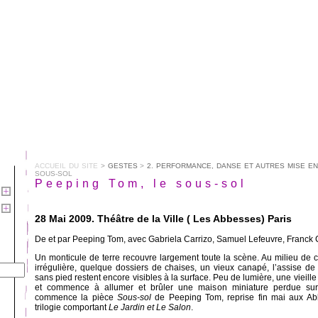
ACCUEIL DU SITE
>
GESTES
>
2. PERFORMANCE, DANSE ET AUTRES MISE E
SOUS-SOL
Peeping Tom, le sous-sol
28 Mai 2009. Théâtre de la Ville ( Les Abbesses) Paris
De et par Peeping Tom, avec Gabriela Carrizo, Samuel Lefeuvre, Franck C
Un monticule de terre recouvre largement toute la scène. Au milieu de ce
irrégulière, quelque dossiers de chaises, un vieux canapé, l’assise de 
sans pied restent encore visibles à la surface. Peu de lumière, une vieill
et commence à allumer et brûler une maison miniature perdue sur
commence la pièce
Sous-sol
de Peeping Tom, reprise fin mai aux Abb
trilogie comportant
Le Jardin et Le Salon
.