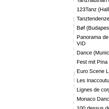
Tanzhautnah 
123Tanz (Hall
Tanztendenzen
Bøf (Budapest
Panorama de 
VID
Dance (Munic
Fest mit Pina
Euro Scene L
Les Inaccout
Lignes de co
Monaco Danc
100 dessus de