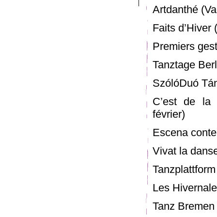
Artdanthé (Va
Faits d’Hiver 
Premiers geste
Tanztage Berli
SzólóDuó Tán
C’est de la 
février)
Escena contem
Vivat la danse
Tanzplattform 
Les Hivernale
Tanz Bremen 