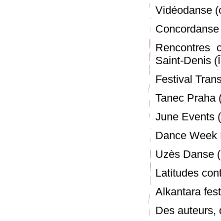
Vidéodanse (c
Concordanse (
Rencontres c
Saint-Denis (
Festival Tran
Tanec Praha (
June Events (P
Dance Week Fe
Uzès Danse (U
Latitudes cont
Alkantara festi
Des auteurs, d