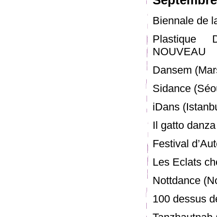
Septembre
Biennale de l
Plastique 
NOUVEAU
Dansem (Mars
Sidance (Séo
iDans (Istanb
Il gatto dan
Festival d’A
Les Eclats ch
Nottdance (No
100 dessus de