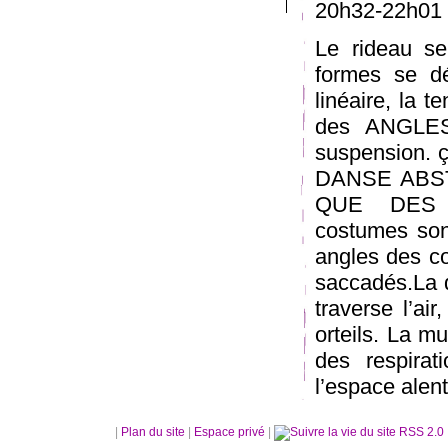
20h32-22h01 
Le rideau s
formes se dép
linéaire, la 
des ANGLES
suspension. ç
DANSE ABSTRA
QUE DES 
costumes son
angles des c
saccadés.La d
traverse l’ai
orteils. La m
des respira
l’espace alent
|
Plan du site
|
Espace privé
|
RSS 2.0