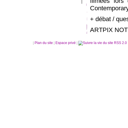
filmées lor
Contemporary
+ débat / que
ARTPIX NOT
|
Plan du site
|
Espace privé
|
RSS 2.0