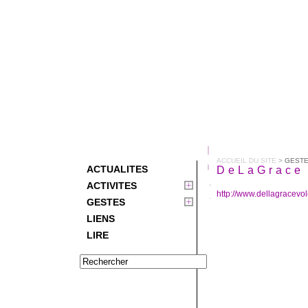
ACCUEIL DU SITE
>
GEST
ACTUALITES
DeLaGrace 
ACTIVITES
http://www.dellagracevo
GESTES
LIENS
LIRE