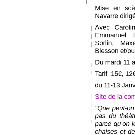
Mise en scè
Navarre dirig
Avec Carolin
Emmanuel L
Sorlin, Max
Blesson et/ou
Du mardi 11 a
Tarif :15€, 12
du 11-13 Janv
Site de la co
"Que peut-on 
pas du théât
parce qu’on l
chaises et de