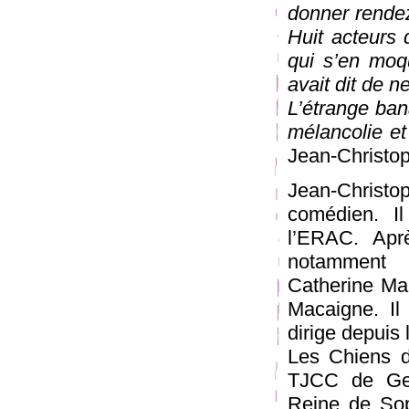
donner rendez
Huit acteurs q
qui s’en moqu
avait dit de n
L’étrange bana
mélancolie et
Jean-Christo
Jean-Christo
comédien. I
l’ERAC. Aprè
notamment 
Catherine Mar
Macaigne. Il
dirige depuis 
Les Chiens d
TJCC de Genn
Reine de Sop