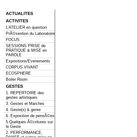
ACTUALITES
ACTIVITES
L’ATELIER en question
PrÃ©sention du Laboratoire
FOCUS
SESSIONS PRISE de
PRATIQUE & MISE en
PAROLE
Expositions/Evenements
CORPUS VIVANT
ECOSPHERE
Boiler Room
GESTES
1. REPERTOIRE des
gestes artistiques
3. Gestes et Marches
4. Geste(s) & genre
6. Exposition de pensÃ©es
5.Quelques Ã©critures sur
le Geste
2. PERFORMANCE,