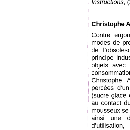
Instructions
, 
Christophe A
Contre ergo
modes de pro
de l’obsoles
principe indu
objets avec 
consommation
Christophe 
percées d’un
(sucre glace e
au contact du
mousseux se r
ainsi une 
d’utilisatio