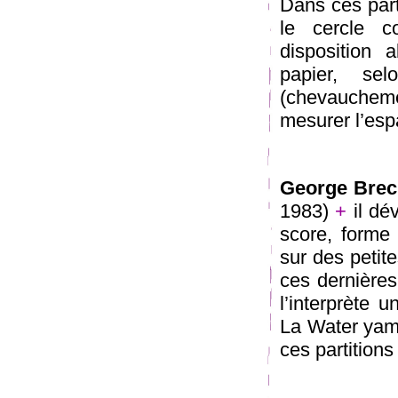
Dans ces part
le cercle c
disposition 
papier, se
(chevauchemen
mesurer l’espa
George Brec
1983)
+
il dé
score, forme c
sur des petite
ces dernières
l’interprète 
La Water yam 
ces partitions