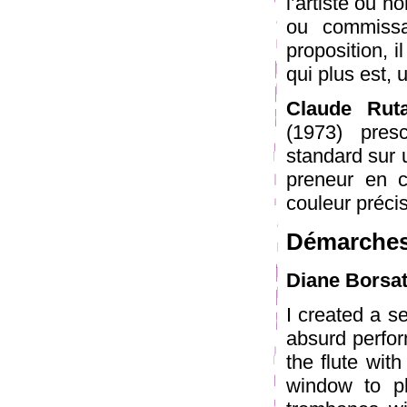
l’artiste ou n
ou commissa
proposition, i
qui plus est, 
Claude Ruta
(1973) presc
standard sur 
preneur en c
couleur préci
Démarches
Diane Borsa
I created a s
absurd perfo
the flute with
window to pl