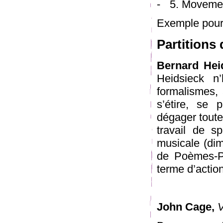
5. Movement
Exemple pour
Partitions 
Bernard Hei
Heidsieck n
formalismes, 
s’étire, se p
dégager toute
travail de sp
musicale (dim
de Poèmes-Pa
terme d’action
John Cage,
V