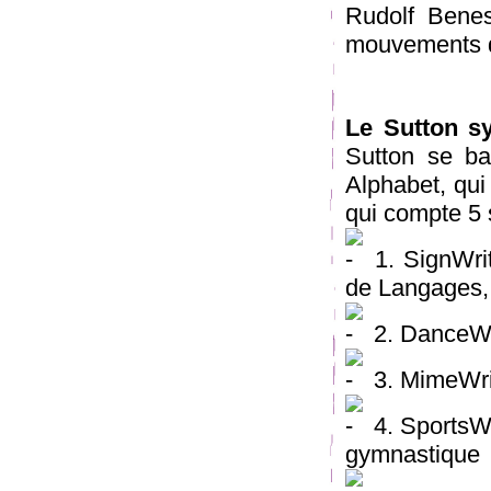
Rudolf Benes
mouvements 
Le Sutton s
Sutton se ba
Alphabet, qui
qui compte 5 
1. SignWrit
de Langages,
2. DanceWri
3. MimeWrit
4. SportsWri
gymnastique