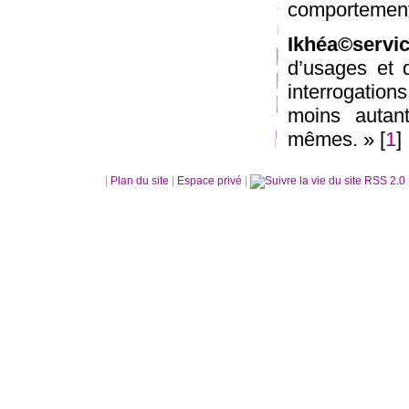
comportement
Ikhéa©servic
d’usages et d
interrogatio
moins autant
mêmes. » [
1
]
|
Plan du site
|
Espace privé
|
RSS 2.0