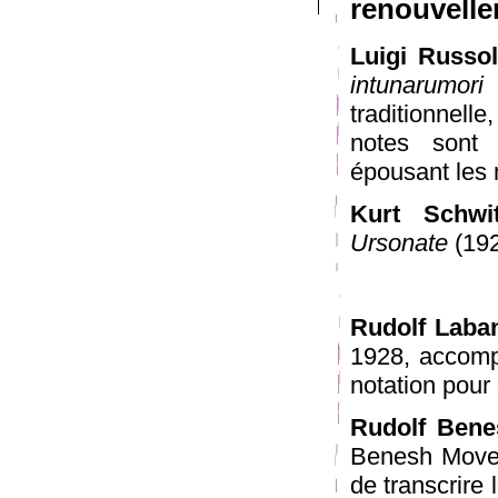
renouvelle
Luigi Russol
intunarumori 
traditionnelle
notes sont 
épousant les 
Kurt Schwi
Ursonate
(19
Rudolf Laba
1928, accomp
notation pour
Rudolf Bene
Benesh Movem
de transcrir