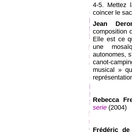
4-5. Mettez 
coincer le sa
Jean Dero
composition 
Elle est ce 
une mosaïq
autonomes, s’
canot-campi
musical » que
représentatio
Rebecca Fr
serie
(2004)
Frédéric de