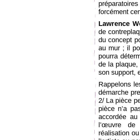
préparatoires
forcément cen
Lawrence We
de contreplaq
du concept po
au mur ; il po
pourra déterm
de la plaque,
son support, e
Rappelons les
démarche presc
2/ La pièce pe
pièce n’a pas
accordée au 
l’œuvre de 
réalisation ou