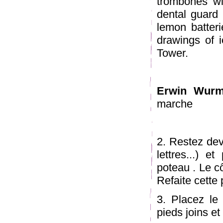
trombones wi
dental guard 
lemon batter
drawings of i
Tower.
Erwin Wur
marche
2. Restez dev
lettres...) e
poteau . Le c
Refaite cette 
3. Placez le
pieds joins et