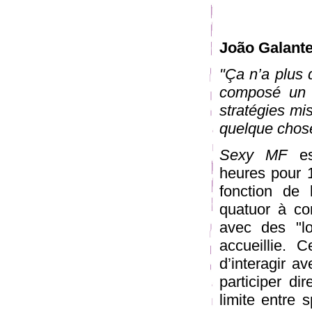
João Galante
"Ça n’a plus
composé un s
stratégies mis
quelque chos
Sexy MF
est
heures pour 
fonction de 
quatuor à cor
avec des "lo
accueillie. C
d’interagir a
participer di
limite entre s