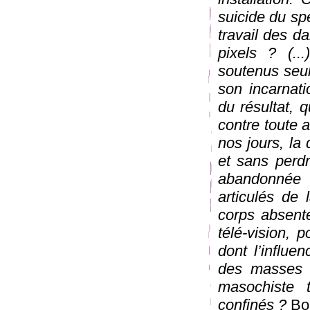
suicide du spe
travail des d
pixels ? (..
soutenus seul
son incarnati
du résultat, q
contre toute a
nos jours, la
et sans perdr
abandonnée 
articulés de
corps absenté
télé-vision, 
dont l’influe
des masses à
masochiste 
confinés ?
Bor