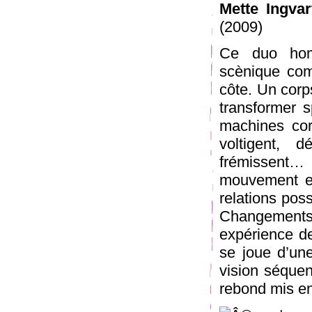
Mette Ingvar
(2009)
Ce duo homm
scènique com
côte. Un corp
transformer 
machines corp
voltigent, dé
frémissent…
mouvement et 
relations pos
Changements
expérience de
se joue d’une
vision séquen
rebond mis en