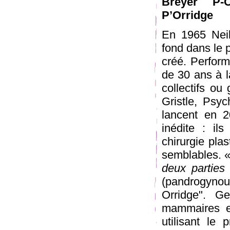
Breyer P-
P’Orridge
En 1965 Neil,
fond dans le 
créé. Perform
de 30 ans à l
collectifs o
Gristle, Psy
lancent en 2
inédite : il
chirurgie pla
semblables. 
deux parties
(pandrogynou
Orridge". G
mammaires e
utilisant le