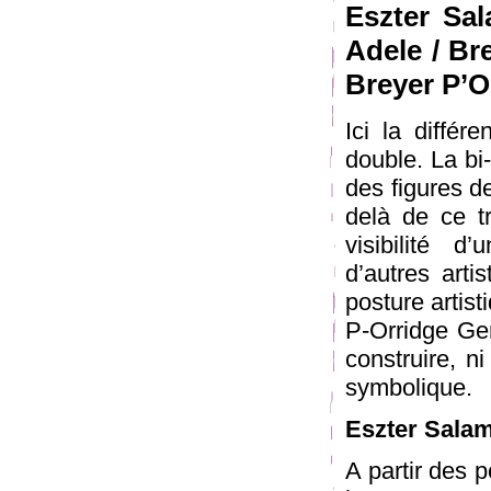
Eszter Sa
Adele / Br
Breyer P’O
Ici la différ
double. La bi
des figures d
delà de ce tr
visibilité 
d’autres arti
posture artis
P-Orridge Gen
construire, n
symbolique.
Eszter Sala
A partir des 