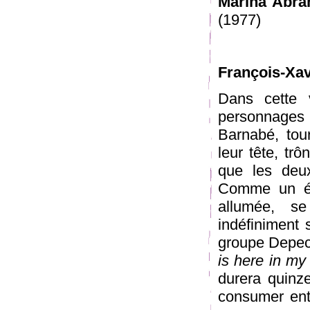
Marina Abra
(1977)
François-Xav
Dans cette 
personnages
Barnabé, tou
leur tête, tr
que les deu
Comme un éc
allumée, s
indéfiniment
groupe Depec
is here in my
durera quinz
consumer ent