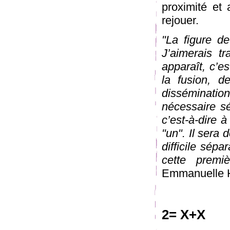
proximité et
rejouer.
"La figure d
J’aimerais tr
apparaît, c’es
la fusion, d
disséminati
nécessaire s
c’est-à-dire à
"un". Il sera
difficile sépa
cette premi
Emmanuelle 
2= X+X