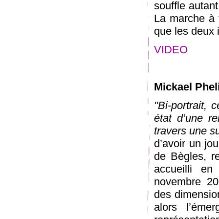
souffle autant
La marche à t
que les deux 
VIDEO
Mickael Phel
"Bi-portrait, 
état d’une re
travers une su
d’avoir un jou
de Bègles, r
accueilli e
novembre 200
des dimensions
alors l’éme