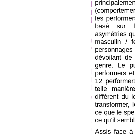
principaleme
(comportement
les performers
basé sur l’
asymétries qui
masculin / f
personnages d
dévoilant de
genre. Le pu
performers et 
12 performer
telle manièr
différent du 
transformer, l
ce que le spec
ce qu’il semble
Assis face à 