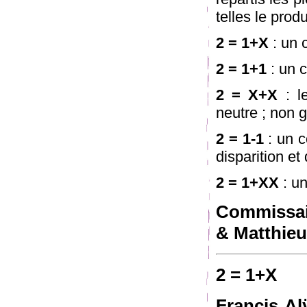
telles le produ
2 = 1+X
: un 
2 = 1+1
: un c
2 = X+X
: l
neutre ; non 
2 = 1-1
: un c
disparition e
2 = 1+XX
: un
Commissair
& Matthieu
2 = 1+X
Francis Al