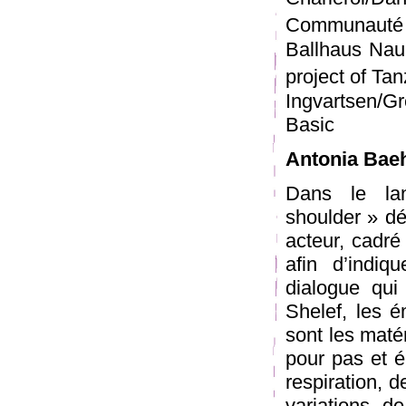
Communauté
Ballhaus Nau
project of Ta
Ingvartsen/Gr
Basic
Antonia Baeh
Dans le la
shoulder » dé
acteur, cadré
afin d’indiq
dialogue qui
Shelef, les é
sont les maté
pour pas et é
respiration, 
variations de