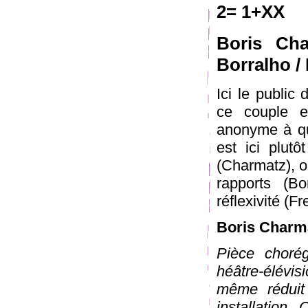
2= 1+XX
Boris Ch
Borralho /
Ici le public
ce couple e
anonyme à qui
est ici plut
(Charmatz), où
rapports (Bo
réflexivité (F
Boris Charm
Pièce choré
héâtre-élévis
même réduit
installation.