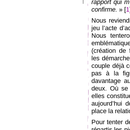
rapport qui m’
confirme.
» [
1
Nous reviend
jeu l’acte d’a
Nous tenter
emblématique
(création de 
les démarche
couple déjà 
pas à la fi
davantage au
deux. Où se 
elles constitu
aujourd’hui 
place la relat
Pour tenter d
répartis les 