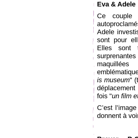
Eva & Adele
Ce couple
autoproclam
Adele investi
sont pour el
Elles sont 
surprenante
maquillée
emblématique
is museum
" 
déplacement et
fois "
un film e
C’est l’image
donnent à voir