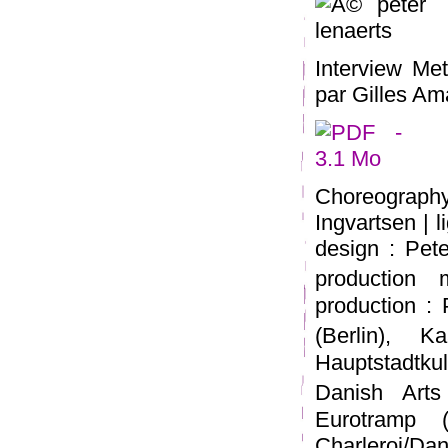
Interview Met
par Gilles Ama
Choreography 
Ingvartsen | l
design : Pete
production
production :
(Berlin), 
Hauptstadtkul
Danish Art
Eurotramp (
Charleroi/