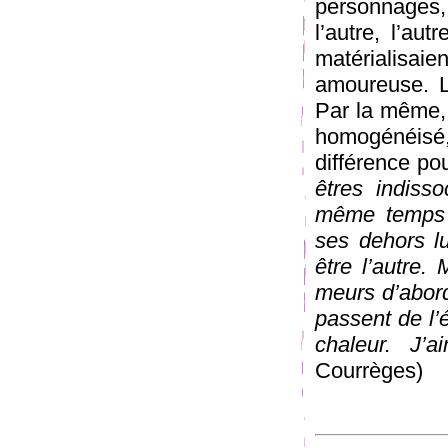
personnages,
l’autre, l’au
matérialisai
amoureuse. L
Par la même, 
homogénéisé
différence po
êtres indiss
même temps f
ses dehors l
être l’autre. 
meurs d’abord
passent de l’é
chaleur. J’a
Courrèges)