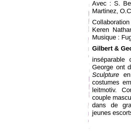
Avec : S. Ber
Martinez, O.C
Collaboratio
Keren Nathan
Musique : Fug
Gilbert & Ge
inséparable 
George ont d
Sculpture
en 
costumes emb
leitmotiv. C
couple masculi
dans de gra
jeunes escort