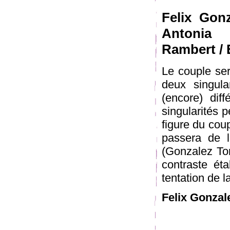
Felix Gonz
Antonia 
Rambert /
Le couple se
deux singular
(encore) dif
singularités p
figure du coup
passera de l
(Gonzalez Tor
contraste ét
tentation de l
Felix Gonzal