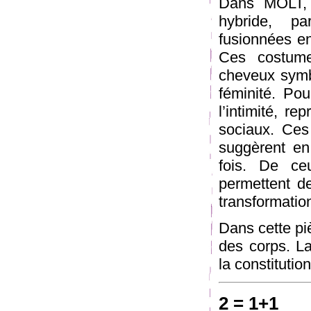
Dans MOLT, 
hybride, pa
fusionnées en
Ces costum
cheveux symbo
féminité. Pou
l’intimité, r
sociaux. Ces
suggèrent en
fois. De ceu
permettent de
transformation
Dans cette piè
des corps. La
la constitutio
2 = 1+1