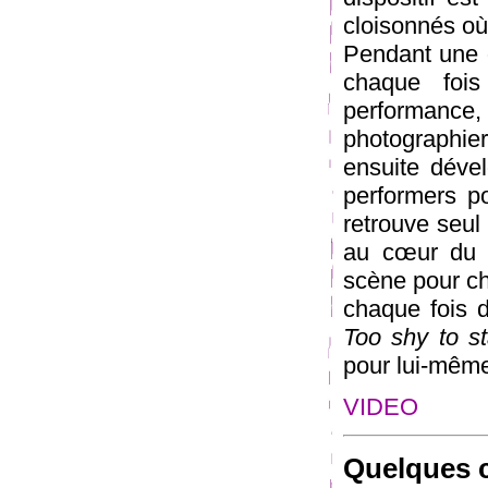
cloisonnés où
Pendant une d
chaque fois
performance,
photographie
ensuite déve
performers po
retrouve seul 
au cœur du t
scène pour c
chaque fois d
Too shy to st
pour lui-mêm
VIDEO
Quelques c