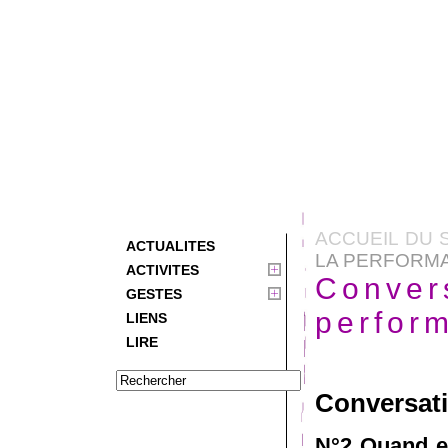
ACCUEIL DU 
ACTUALITES
LA PERFORMAN
ACTIVITES
Convers
GESTES
perfor
LIENS
LIRE
Conversati
N°2 Quand e