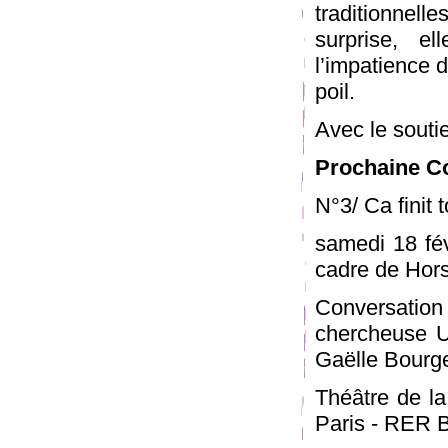
traditionnel
surprise, ell
l’impatience d
poil.
Avec le sout
Prochaine C
N°3/ Ca finit 
samedi 18 fé
cadre de Hor
Conversation
chercheuse U
Gaëlle Bour
Théâtre de la
Paris - RER B 