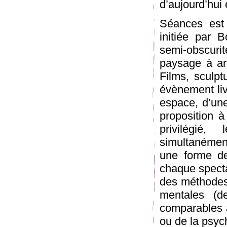
d’aujourd’hui e
Séances est
initiée par 
semi-obscuri
paysage à ar
Films, sculp
évènement liv
espace, d’une
proposition à
privilégié
simultanémen
une forme de 
chaque specta
des méthodes 
mentales (d
comparables à
ou de la psyc