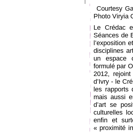
Courtesy Gale
Photo Viryia 
Le Crédac et
Séances de Bo
l’exposition e
disciplines a
un espace c
formulé par O
2012, rejoin
d’Ivry - le C
les rapports 
mais aussi e
d’art se pos
culturelles l
enfin et sur
« proximité in