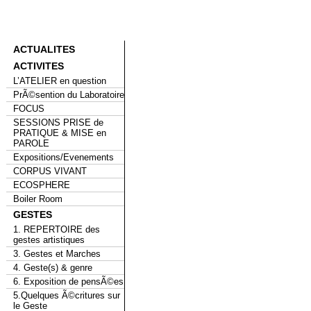
ACTUALITES
ACTIVITES
L’ATELIER en question
PrÃ©sention du Laboratoire
FOCUS
SESSIONS PRISE de
PRATIQUE & MISE en
PAROLE
Expositions/Evenements
CORPUS VIVANT
ECOSPHERE
Boiler Room
GESTES
1. REPERTOIRE des
gestes artistiques
3. Gestes et Marches
4. Geste(s) & genre
6. Exposition de pensÃ©es
5.Quelques Ã©critures sur
le Geste