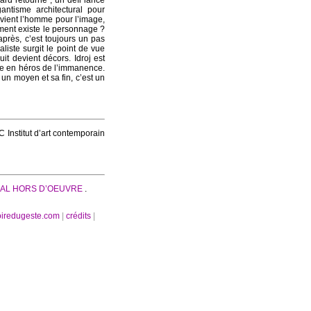
ard retourné ; un défi lancé
antisme architectural pour
evient l’homme pour l’image,
mment existe le personnage ?
’après, c’est toujours un pas
iste surgit le point de vue
it devient décors. Idroj est
me en héros de l’immanence.
 un moyen et sa fin, c’est un
 Institut d’art contemporain
AL HORS D’OEUVRE
.
oiredugeste.com
|
crédits
|