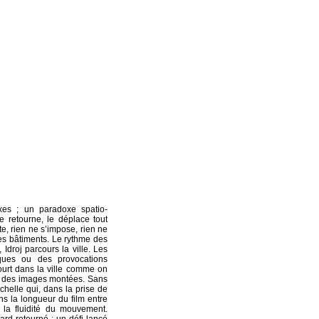
ixes ; un paradoxe spatio-
e retourne, le déplace tout
te, rien ne s’impose, rien ne
des bâtiments. Le rythme des
Idroj parcours la ville. Les
ques ou des provocations
 court dans la ville comme on
ce des images montées. Sans
échelle qui, dans la prise de
ns la longueur du film entre
 la fluidité du mouvement.