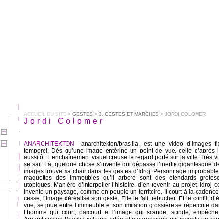
ACCUEIL DU SITE
>
GESTES
>
3. GESTES ET MARCHES
> JORDI COLOMER
Jordi Colomer
ANARCHITEKTON
anarchitekton/brasilia. est une vidéo d’images f
temporel. Dès qu’une image entérine un point de vue, celle d’après l
aussitôt. L’enchaînement visuel creuse le regard porté sur la ville. Très vi
se sait. Là, quelque chose s’invente qui dépasse l’inertie gigantesque 
images trouve sa chair dans les gestes d’Idroj. Personnage improbable, 
maquettes des immeubles qu’il arbore sont des étendards grotes
utopiques. Manière d’interpeller l’histoire, d’en revenir au projet. Idroj
invente un paysage, comme on peuple un territoire. Il court à la caden
cesse, l’image déréalise son geste. Elle le fait trébucher. Et le conflit d’
vue, se joue entre l’immeuble et son imitation grossière se répercute da
l’homme qui court, parcourt et l’image qui scande, scinde, empêche