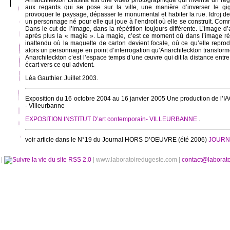
Arnarchitekton Brasilia est une vidéo photographique qui invente un reg
aux regards qui se pose sur la ville, une manière d’inverser le gig
provoquer le paysage, dépasser le monumental et habiter la rue. Idroj d
un personnage né pour elle qui joue à l’endroit où elle se construit. Co
Dans le cut de l’image, dans la répétition toujours différente. L’image d
après plus la « magie ». La magie, c’est ce moment où dans l’image réal
inattendu où la maquette de carton devient focale, où ce qu’elle reprodu
alors un personnage en point d’interrogation qu’Anarchiteckton transfor
Anarchiteckton c’est l’espace temps d’une œuvre qui dit la distance entre
écart vers ce qui advient.
Léa Gauthier. Juillet 2003.
Exposition du 16 octobre 2004 au 16 janvier 2005 Une production de l’IAC
- Villeurbanne
EXPOSITION INSTITUT D’art contemporain- VILLEURBANNE
.
voir article dans le N°19 du Journal HORS D’OEUVRE (été 2006)
JOURN
é
|
RSS 2.0
| www.laboratoiredugeste.com |
contact@laborat