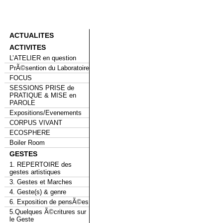
ACTUALITES
ACTIVITES
L’ATELIER en question
PrÃ©sention du Laboratoire
FOCUS
SESSIONS PRISE de
PRATIQUE & MISE en
PAROLE
Expositions/Evenements
CORPUS VIVANT
ECOSPHERE
Boiler Room
GESTES
1. REPERTOIRE des
gestes artistiques
3. Gestes et Marches
4. Geste(s) & genre
6. Exposition de pensÃ©es
5.Quelques Ã©critures sur
le Geste