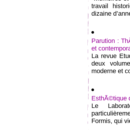
travail hist
dizaine d’anné
Parution : T
et contempor
La revue Etud
deux volume
moderne et co
EsthÃ©tique de
Le Labora
particulièrem
Formis, qui vie