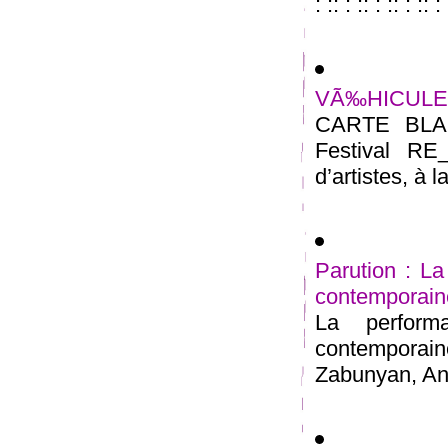
: :: : :: : :: : :: :
VÃ‰HICULE Ã
CARTE BLA
Festival R
d’artistes, à la
Parution : La
contemporain
La perform
contemporain
Zabunyan, An