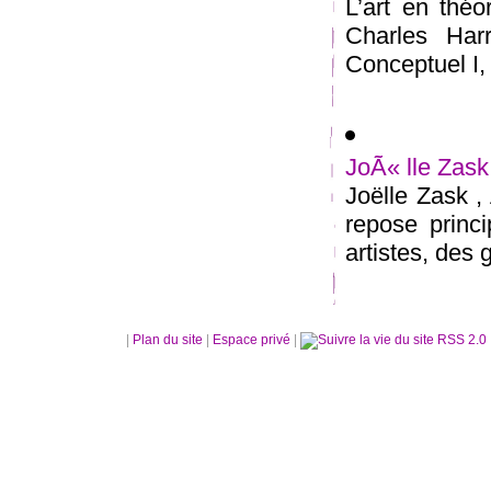
L’art en théo
Charles Har
Conceptuel I,
JoÃ« lle Zask
Joëlle Zask ,
repose princ
artistes, des g
|
Plan du site
|
Espace privé
|
RSS 2.0