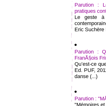
Parution : 
pratiques co
Le geste à 
contemporain
Eric Suchère E
Parution : 
FranÃ§ois Fr
Qu’est-ce que
Ed. PUF, 2011
danse (...)
Parution : "M
"Mémoires et 