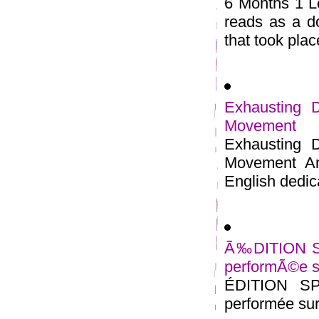
6 Months 1 L
reads as a do
that took place
Exhausting D
Movement
Exhausting D
Movement An
English dedic
Ã‰DITION S
performÃ©e su
ÉDITION S
performée sur la 