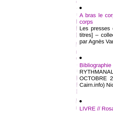
A bras le co
corps
Les presses 
titres] – col
par Agnès Van
Bibliograp
RYTHMANALY
OCTOBRE 2013
Cairn.info) Ni
LIVRE // Rosa