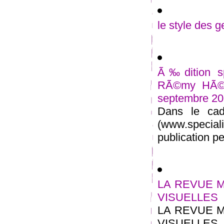
le style des g
Ã‰dition sp
RÃ©my HÃ©ri
septembre 2
Dans le cad
(www.special
publication per
LA REVUE M
VISUELLES
LA REVUE M
VISUELLES. D