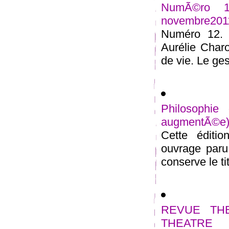
NumÃ©ro 12
novembre201
Numéro 12. L
Aurélie Charo
de vie. Le gest
Philosophie
augmentÃ©e
Cette éditi
ouvrage paru 
conserve le tit
REVUE THE
THEATRE