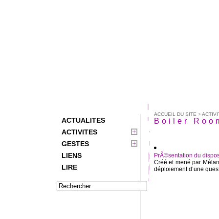
ACCUEIL DU SITE
>
ACTIVI
ACTUALITES
Boiler Roo
ACTIVITES
GESTES
LIENS
PrÃ©sentation du disposi
Créé et mené par Mélani
LIRE
déploiement d’une questi