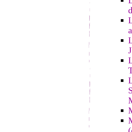
L
d
a
L
L
S
(