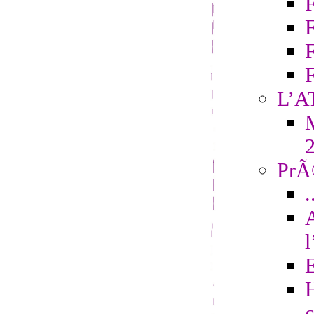
F
L’A
M
PrÃ©
.
H
c