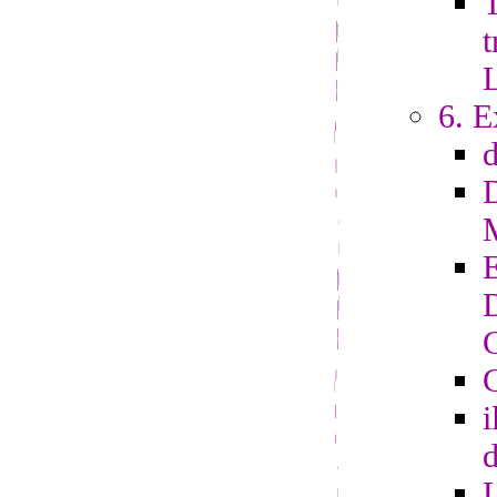
T
t
6. E
G
i
d
L