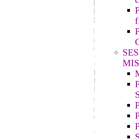
P
f
P
G
SES
MIS
P
S