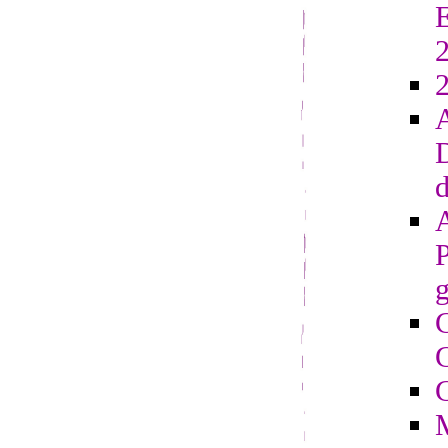
E
2
D
d
g