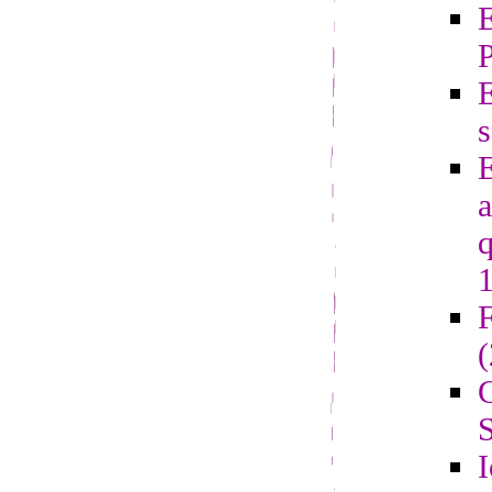
E
s
E
a
q
F
G