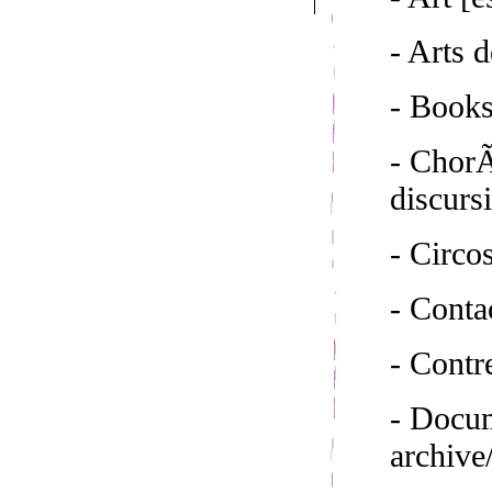
- Arts d
- Book
- ChorÃ
discurs
- Circo
- Conta
- Cont
- Docum
archive