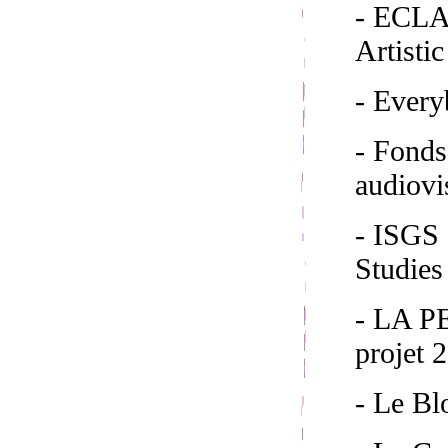
- ECLAP
Artisti
- Ever
- Fond
audiovi
- ISGS 
Studies
- LA 
projet 
- Le Bl