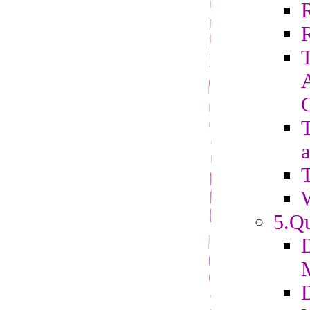
R
T
a
T
5.Qu
D