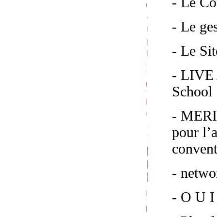
- Le C
- Le ge
- Le S
- LIVE 
School 
- MERI
pour l’
convent
- netw
- O U I