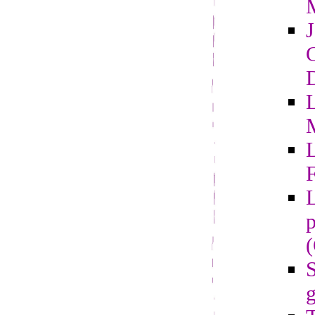
G
D
L
F
L
p
S
g