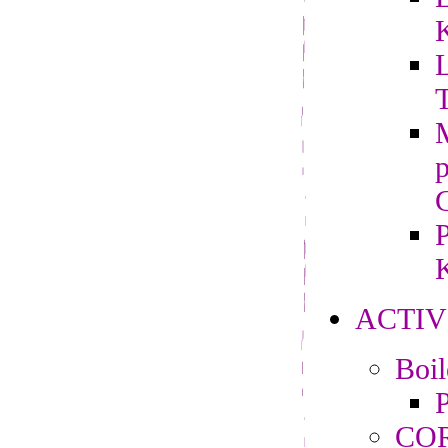
L
M
P
K
ACTIV
Boi
P
CO