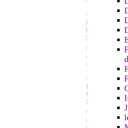
D
D
E
F
d
F
I
l