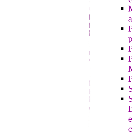
M
a
P
p
P
P
S
S
e
c