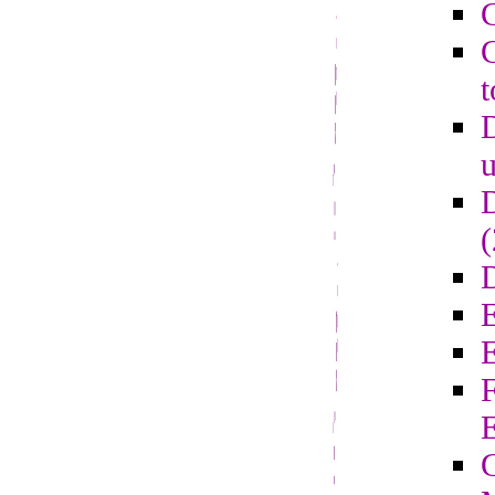
C
C
t
D
u
D
D