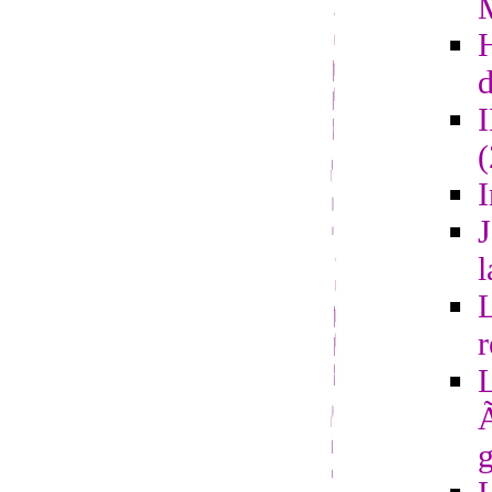
d
I
J
l
L
r
L
Ã
g