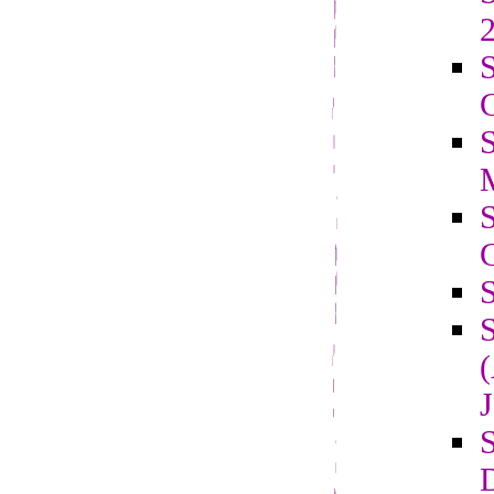
2
S
C
J