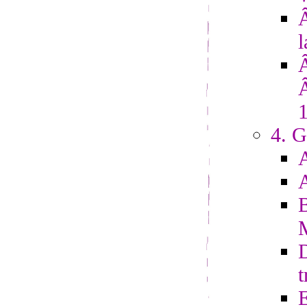
Â
l
4. G
D
t