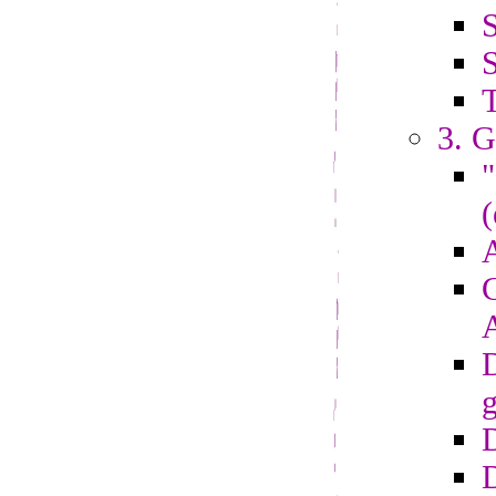
S
S
3. G
"
(
A