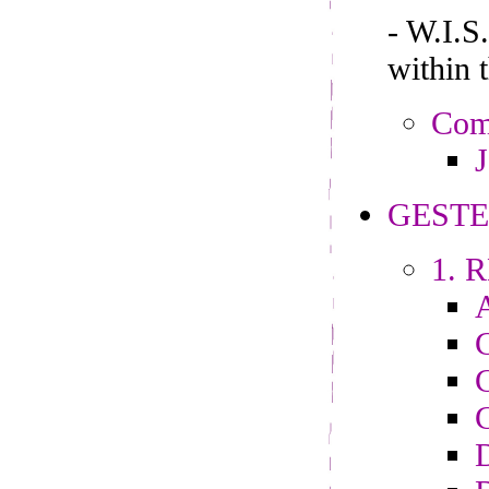
- W.I.
within 
Comp
J
GESTE
1. R
C