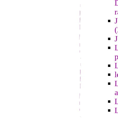
r
L
l
a
L