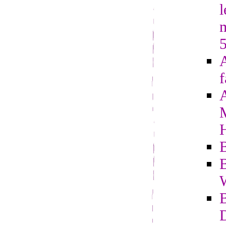
l
A
f
B
B