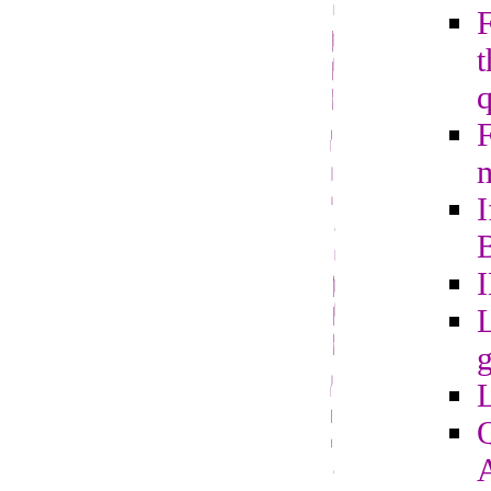
t
m
I
B
L
g
Q
A