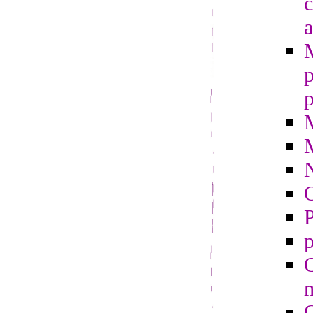
c
a
p
p
O
P
p
Q
m
Q