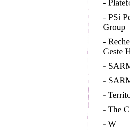
- Plate
- PSi 
Group
- Reche
Geste H
- SARM
- SAR
- Territ
- The 
- W