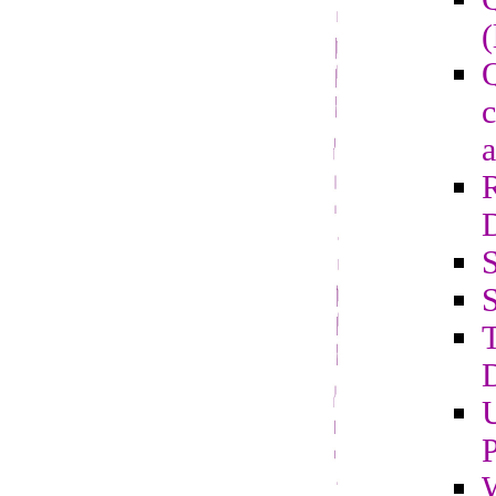
(
Q
c
a
S