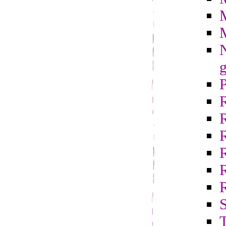
N
g
R
S
T