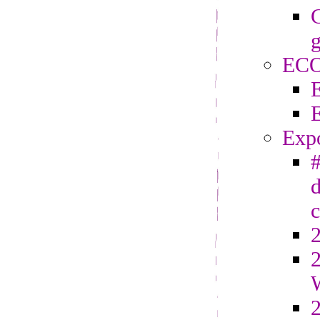
C
g
EC
Exp
#
d
2