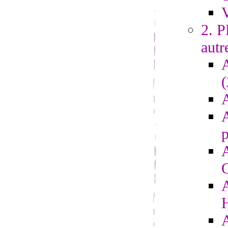
V
2. 
autr
A
A
p
A