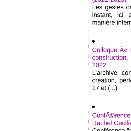
Les gestes o
instant, ici
manière intemp
Colloque Â« 
construction
2022
L’archive co
création, pe
17 et (...)
ConfÃ©rence
Rachel Cecili
Conférence "