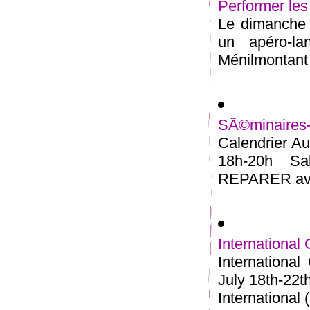
Performer les
Le dimanche 2
un apéro-l
Ménilmontant 
SÃ©minaires
Calendrier Au
18h-20h S
REPARER avec
International
Internationa
July 18th-22t
International (.