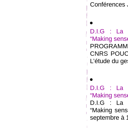
Conférences J
D.I.G : La 
“Making sense
PROGRAMME
CNRS POUCHE
L’étude du gest
D.I.G : La 
“Making sense
D.I.G : La 
“Making sens
septembre à 1