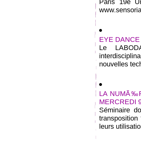
Paris 19e U
www.sensoriali
EYE DANCE (la
Le LABODA
interdiscipli
nouvelles tec
LA NUMÃ‰R
MERCREDI 9
Séminaire d
transposition
leurs utilisat