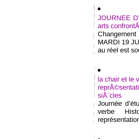
JOURNEE D’Ã
arts confront
Changement d
MARDI 19 JUI
au réel est so
la chair et le
reprÃ©senta
siÃ¨cles
Journée d’ét
verbe Hist
représentation