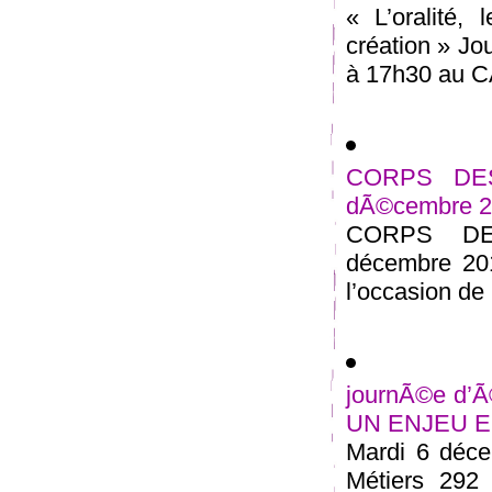
« L’oralité,
création » Jo
à 17h30 au CA
CORPS DESS
dÃ©cembre 
CORPS DES
décembre 201
l’occasion de 
journÃ©e d
UN ENJEU E
Mardi 6 déce
Métiers 292 