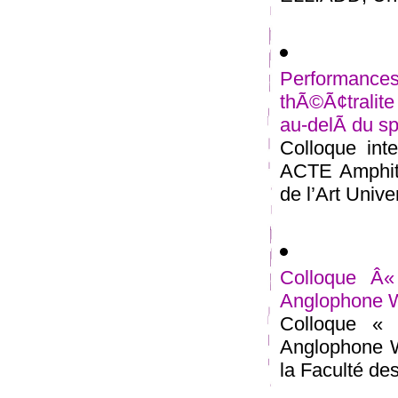
Performan
thÃ©Ã¢tralit
au-delÃ du sp
Colloque inte
ACTE Amphith
de l’Art Univer
Colloque Â«
Anglophone W
Colloque « 
Anglophone W
la Faculté des