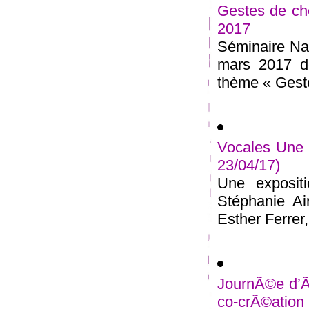
Gestes de ch
2017
Séminaire Nat
mars 2017 de
thème « Geste
Vocales Une 
23/04/17)
Une exposit
Stéphanie Ai
Esther Ferrer, 
JournÃ©e d’Ã©
co-crÃ©ation