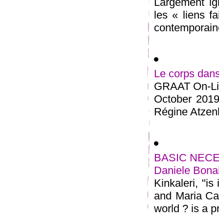
Largement ign
les « liens f
contemporaine
Le corps dans
GRAAT On-Lin
October 2019
Régine Atzenho
BASIC NECESSI
Daniele Bonai
Kinkaleri, "is
and Maria Cat
world ? is a pr