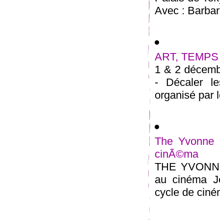
Avec : Barbara
ART, TEMPS 
1 & 2 déce
- Décaler le
organisé par l
The Yvonne R
cinÃ©ma
THE YVONNE
au cinéma J
cycle de ciné