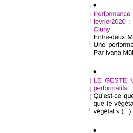
Performan
fevrier2020 
Cluny
Entre-deux Me
Une performan
Par Ivana Müll
LE GESTE VE
performatifs
Qu’est-ce que
que le végétal
végétal » (...)