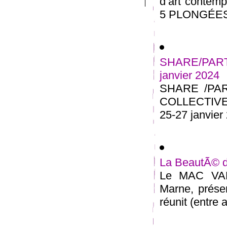
d’art contem
5 PLONGÉES 
SHARE/PARTA
janvier 2024
SHARE /PA
COLLECTIVE 
25-27 janvier 
La BeautÃ© d
Le MAC VAL 
Marne, présen
réunit (entre a