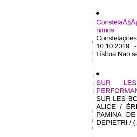
ConstelaÃ§Ã
nimos
Constelações
10.10.2019 
Lisboa Não se
SUR LE
PERFORMA
SUR LES B
ALICE / ÉR
PAMINA DE
DEPIETRI / (..