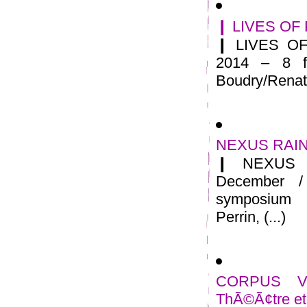
❙ LIVES OF 
❙ LIVES OF
2014 – 8 f
Boudry/Renate
NEXUS RAINE
❙ NEXUS 
December /
symposium 
Perrin, (...)
CORPUS VI
ThÃ©Ã¢tre et