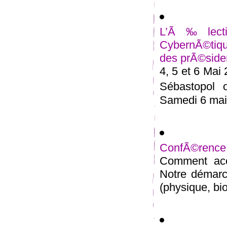
L’Ã‰lectio
CybernÃ©tiqu
des prÃ©siden
4, 5 et 6 Mai
Sébastopol 
Samedi 6 mai 
ConfÃ©rence
Comment acc
Notre démarc
(physique, bio