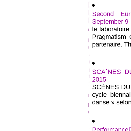
Second Eur
September 9-
le laboratoir
Pragmatism C
partenaire. Th
SCÃˆNES DU
2015
SCÈNES DU G
cycle bienna
danse » selon
Performance