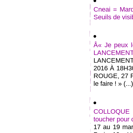
Cneai = Mard
Seuils de visi
Â« Je peux le
LANCEMEN
LANCEMENT
2016 À 18H
ROUGE, 27 
le faire ! » (...)
COLLOQUE in
toucher pour
17 au 19 mars