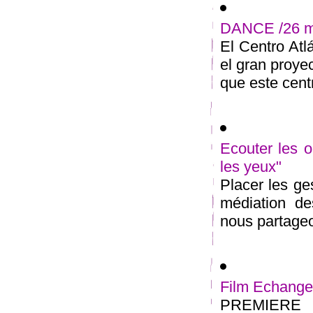
DANCE /26 ma
El Centro At
el gran proyec
que este centr
Ecouter les 
les yeux"
Placer les g
médiation de
nous partageo
Film Echanger
PREMIERE d