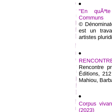
"En quÃªte
Communs
© Dénominat
est un trava
artistes plurid
RENCONTRE 23
Rencontre pr
Éditions, 21
Mahiou, Barbar
Corpus vivan
(2023)