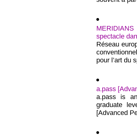
MERIDIANS 
spectacle dan
Réseau europé
conventionn
pour l’art du 
a.pass [Adva
a.pass is an
graduate lev
[Advanced Per