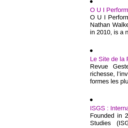
O U I Perfor
O U I Perfor
Nathan Walke
in 2010, is a no
Le Site de 
Revue Geste
richesse, l’i
formes les plu
ISGS : Intern
Founded in 20
Studies (ISG