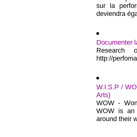
sur la perfor
deviendra égal
Documenter la
Research 
http://perfoma
W.I.S.P / WO
Arts)
WOW - Women
WOW is an o
around their w