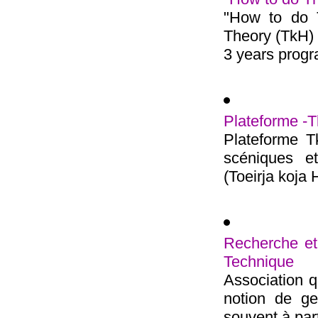
"How to do T
Theory (TkH) 
3 years progra
Plateforme -T
Plateforme Tk
scéniques e
(Toeirja koja 
Recherche et
Technique
Association qu
notion de ge
souvent à parti