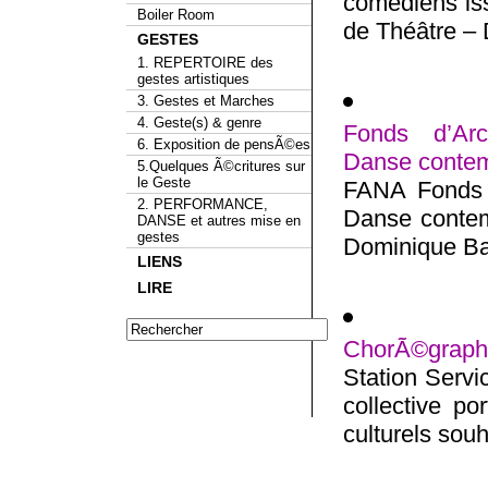
comédiens iss
Boiler Room
de Théâtre – 
GESTES
1. REPERTOIRE des
gestes artistiques
3. Gestes et Marches
4. Geste(s) & genre
Fonds d’Arc
6. Exposition de pensÃ©es
Danse conte
5.Quelques Ã©critures sur
le Geste
FANA Fonds d
2. PERFORMANCE,
Danse contem
DANSE et autres mise en
gestes
Dominique Bag
LIENS
LIRE
ChorÃ©graphie
Station Servi
collective po
culturels souh