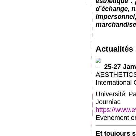
esthétique : 
d’échange, n
impersonn
marchandise
Actualités 
25-27 Jan
AESTHET
International
Université P
Journia
https://www.e
Evenement en 
Et toujours 