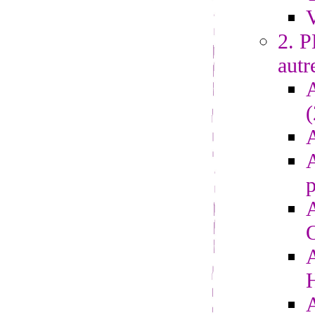
V
2. 
autr
A
A
p
A