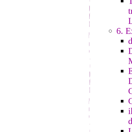
T
t
6. E
G
i
d
L