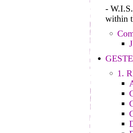
- W.I.
within 
Comp
J
GESTE
1. R
C