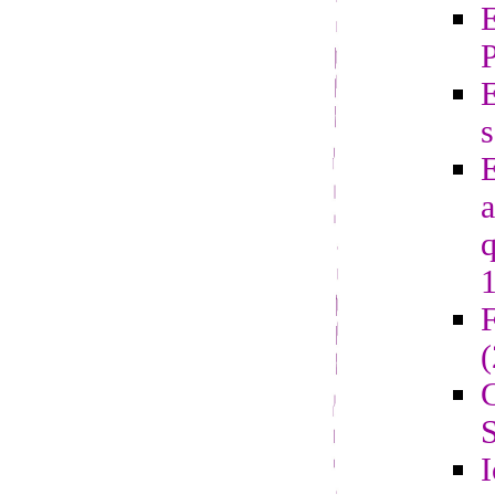
E
s
E
a
q
F
G