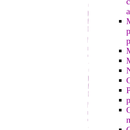
c
a
p
p
O
P
p
Q
m
Q