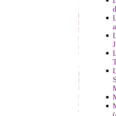
L
d
a
L
L
S
(