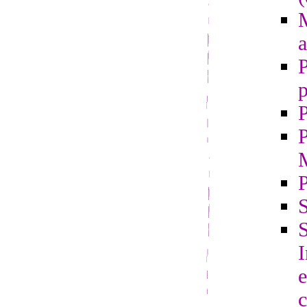
M
a
P
p
P
P
S
S
e
c