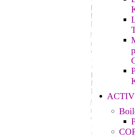
L
M
P
K
ACTIV
Boi
P
CO