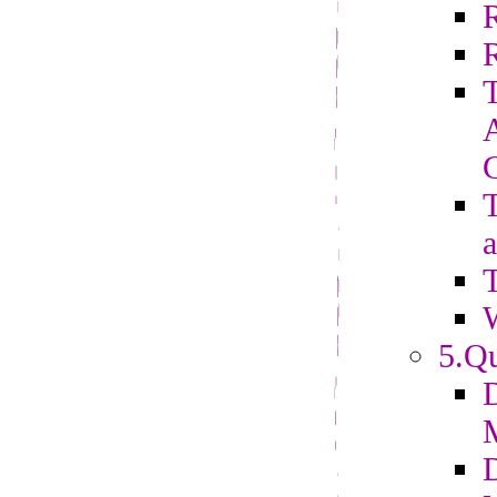
R
T
a
T
5.Qu
D