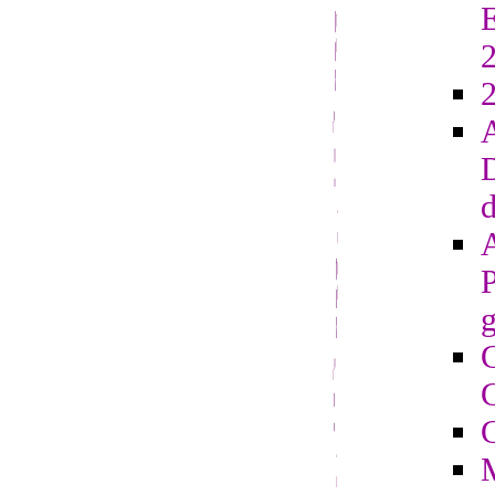
E
2
D
d
g