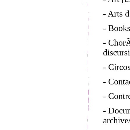
- Arts d
- Book
- ChorÃ
discurs
- Circo
- Conta
- Cont
- Docum
archive