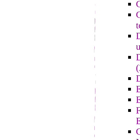
C
C
t
D
u
D
D