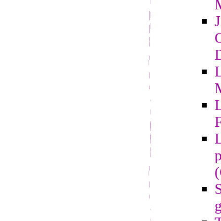
G
D
L
F
L
p
S
g