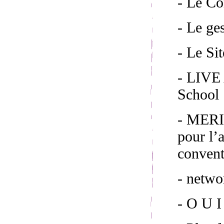
- Le C
- Le ge
- Le S
- LIVE 
School 
- MERI
pour l’
convent
- netw
- O U I