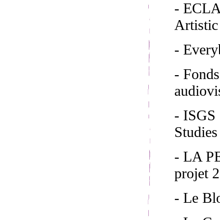
- ECLAP
Artisti
- Ever
- Fond
audiovi
- ISGS 
Studies
- LA 
projet 
- Le Bl