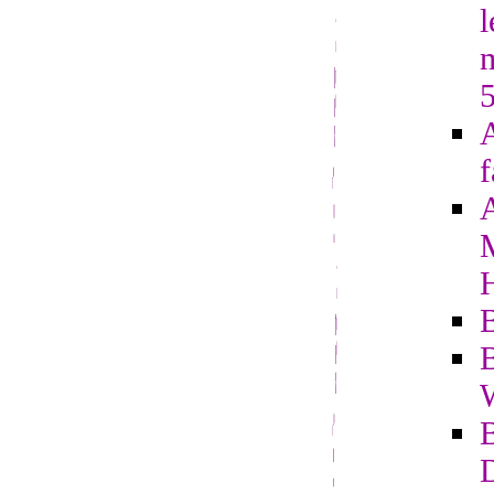
l
A
f
B
B