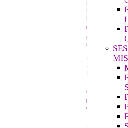
P
f
P
G
SES
MIS
P
S