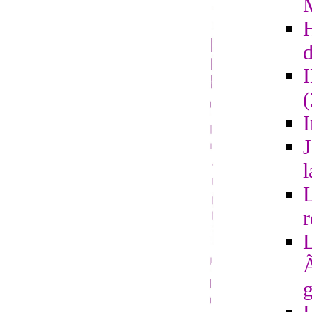
d
I
J
l
L
r
L
Ã
g