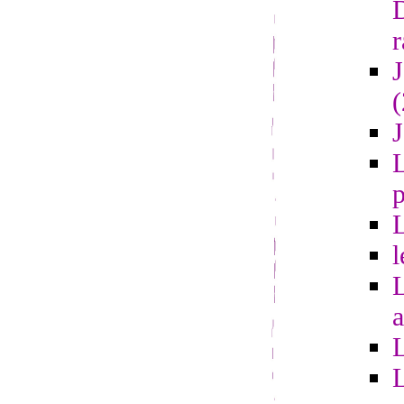
r
L
l
a
L