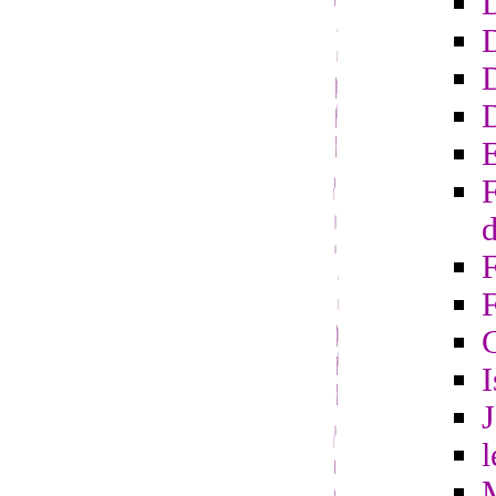
D
D
E
F
d
F
I
l