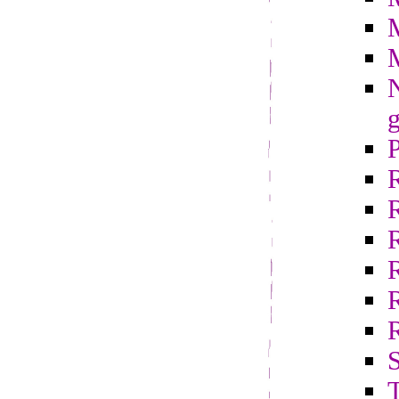
N
g
R
S
T