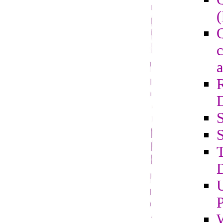
(
Q
c
a
S