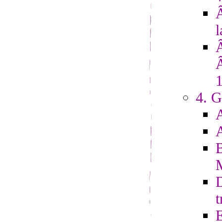
Â
l
4. G
D
t