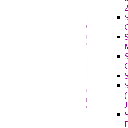
2
S
C
J