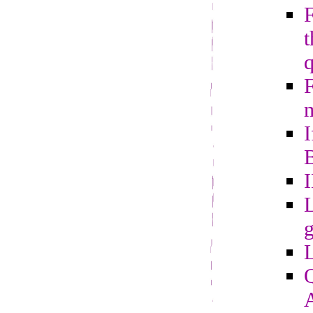
t
m
I
B
L
g
Q
A