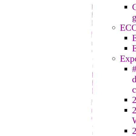
C
g
EC
Exp
#
d
2