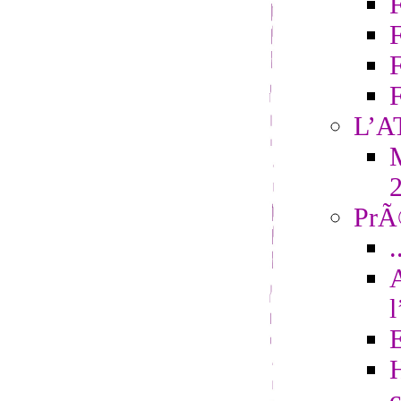
F
L’A
M
PrÃ©
.
H
c