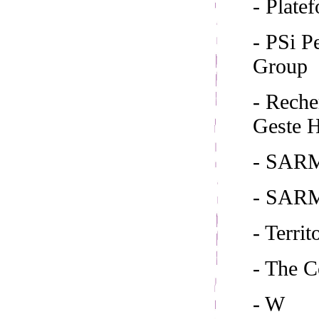
- Plate
- PSi 
Group
- Reche
Geste H
- SARM
- SAR
- Territ
- The 
- W