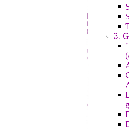
S
S
3. G
"
(
A