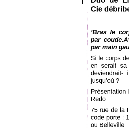
Duo de Li
Cie débrib
’Bras le co
par coude.A
par main gau
Si le corps de
en serait sa
deviendrait-
jusqu’où ?
Présentation
Redo
75 rue de la 
code porte : 
ou Belleville