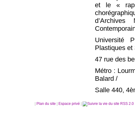
et le « ra
chorégraphiq
d’Archives
Contemporain
Université
Plastiques et 
47 rue des be
Métro : Lour
Balard /
Salle 440, 4
|
Plan du site
|
Espace privé
|
RSS 2.0