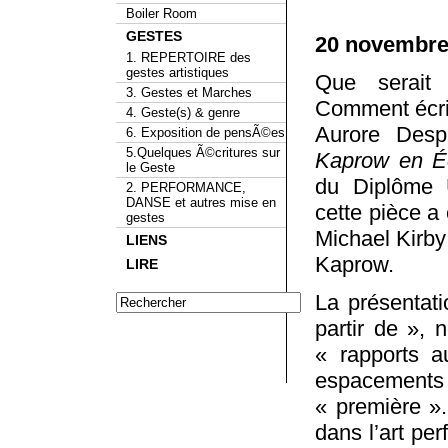
Boiler Room
GESTES
20 novembre 
1. REPERTOIRE des
gestes artistiques
Que serait 
3. Gestes et Marches
Comment écr
4. Geste(s) & genre
Aurore Desp
6. Exposition de pensÃ©es
5.Quelques Ã©critures sur
Kaprow en Éc
le Geste
du Diplôme U
2. PERFORMANCE,
DANSE et autres mise en
cette pièce 
gestes
Michael Kirby
LIENS
Kaprow.
LIRE
La présentat
partir de », 
« rapports a
espacements q
« première ».
dans l’art pe