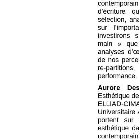
contemporain,
d’écriture q
sélection, an
sur l’impo
investirons
main » que s
analyses d’œ
de nos percep
re-partitio
performance.
Aurore Des
Esthétique de
ELLIAD-CIMAr
Universitaire
portent sur
esthétique d
contemporaine