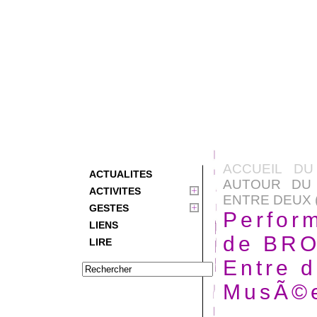
ACCUEIL DU
ACTUALITES
AUTOUR DU 
ACTIVITES
ENTRE DEUX (.
GESTES
Perfor
LIENS
de BRO
LIRE
Entre d
MusÃ©e