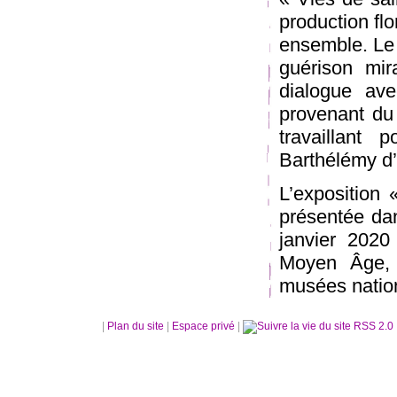
production fl
ensemble. Le
guérison mi
dialogue av
provenant du
travaillant
Barthélémy d’E
L’exposition
présentée dan
janvier 202
Moyen Âge, 
musées natio
|
Plan du site
|
Espace privé
|
RSS 2.0