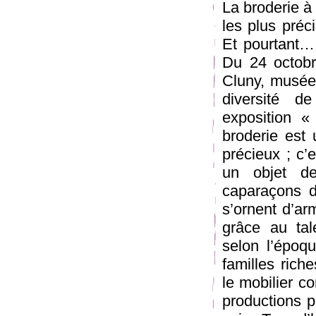
La broderie à 
les plus préc
Et pourtant…
Du 24 octobr
Cluny, musée
diversité d
exposition 
broderie est 
précieux ; c’
un objet d
caparaçons d
s’ornent d’ar
grâce au tale
selon l’époqu
familles rich
le mobilier c
productions p