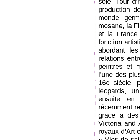
soie. Tour d’
production de
monde german
mosane, la Fl
et la France
fonction artis
abordant les
relations ent
peintres et
l’une des plu
16e siècle, 
léopards, u
ensuite en
récemment res
grâce à des 
Victoria and
royaux d’Art 
« Vies de sai