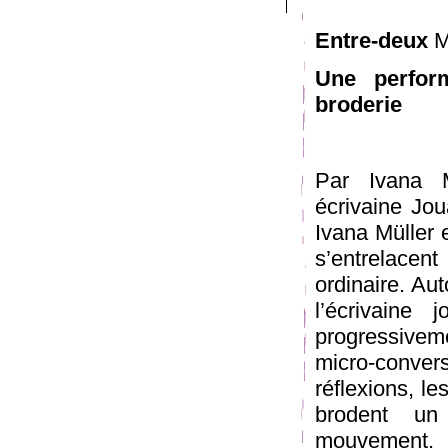
Entre-deux
Me
Une perfor
broderie
Par Ivana M
écrivaine Jou
Ivana Müller 
s’entrelace
ordinaire. Au
l’écrivaine
progressivem
micro-conver
réflexions, le
brodent un
mouvement. 