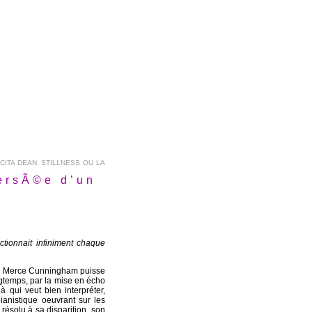
CITA DEAN. STILLNESS OU LA
versÃ©e d’un
ctionnait infiniment chaque
que Merce Cunningham puisse
gtemps, par la mise en écho
 qui veut bien interpréter,
anistique oeuvrant sur les
 résolu à sa disparition, son