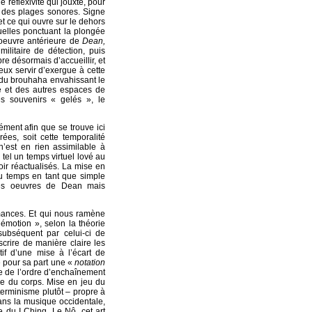
 réflexivité qui jouxte, pour
on des plages sonores. Signe
et ce qui ouvre sur le dehors
tuelles ponctuant la plongée
 oeuvre antérieure de
Dean,
litaire de détection, puis
re désormais d’accueillir, et
 yeux servir d’exergue à cette
s du brouhaha envahissant le
e et des autres espaces de
es souvenirs « gelés », le
sément afin que se trouve ici
ées, soit cette temporalité
’est en rien assimilable à
, tel un temps virtuel lové au
ir réactualisés. La mise en
du temps en tant que simple
 des oeuvres de Dean mais
rmances. Et qui nous ramène
émotion », selon la théorie
subséquent par celui-ci de
crire de manière claire les
tif d’une mise à l’écart de
e pour sa part une «
notation
re de l’ordre d’enchaînement
 du corps. Mise en jeu du
erminisme plutôt – propre à
ans la musique occidentale,
 du I Ching. Le Nô, cet art