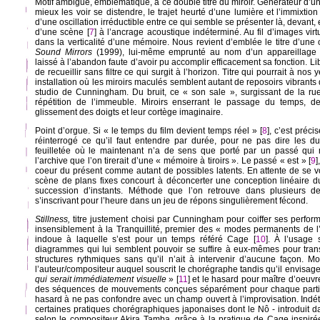
Motif ambiguë, emblématique, à ce double titre du miroir. Générateur d’une
mieux les voir se distendre, le trajet heurté d’une lumière et l’immixti
d’une oscillation irréductible entre ce qui semble se présenter là, devant, 
d’une scène [
7
] à l’ancrage acoustique indéterminé. Au fil d’images vir
dans la verticalité d’une mémoire. Nous revient d’emblée le titre d’une
Sound Mirrors
(1999), lui-même emprunté au nom d’un appareillage mi
laissé à l’abandon faute d’avoir pu accomplir efficacement sa fonction. Lib
de recueillir sans filtre ce qui surgit à l’horizon. Titre qui pourrait à nos
installation où les miroirs maculés semblent autant de reposoirs vibrant
studio de Cunningham. Du bruit, ce « son sale », surgissant de la ru
répétition de l’immeuble. Miroirs enserrant le passage du temps, d
glissement des doigts et leur cortège imaginaire.
Point d’orgue. Si « le temps du film devient temps réel » [
8
], c’est préci
réinterrogé ce qu’il faut entendre par durée, pour ne pas dire les dur
feuilletée où le maintenant n’a de sens que porté par un passé qui n
l’archive que l’on tirerait d’une « mémoire à tiroirs ». Le passé « est » [
9
]
coeur du présent comme autant de possibles latents. En attente de se vo
scène de plans fixes concourt à déconcerter une conception linéaire 
succession d’instants. Méthode que l’on retrouve dans plusieurs
s’inscrivant pour l’heure dans un jeu de répons singulièrement fécond.
Stillness,
titre justement choisi par Cunningham pour coiffer ses perfo
insensiblement à la Tranquillité, premier des « modes permanents de l’
indoue à laquelle s’est pour un temps référé Cage [
10
]. À l’usage 
diagrammes qui lui semblent pouvoir se suffire à eux-mêmes pour trans
structures rythmiques sans qu’il n’ait à intervenir d’aucune façon. Mo
l’auteur/compositeur auquel souscrit le chorégraphe tandis qu’il envisag
qui serait immédiatement visuelle
» [
11
] et le hasard pour maître d’oeuv
des séquences de mouvements conçues séparément pour chaque partie
hasard à ne pas confondre avec un champ ouvert à l’improvisation. Indét
certaines pratiques chorégraphiques japonaises dont le Nô - introduit d
selon le compositeur Akira Tamba, grâce à la pratique de Cage inspirée