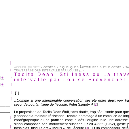
ACCUEIL DU SITE
>
GESTES
>
5.QUELQUES Ã©CRITURES SUR LE GESTE
> TA
TRAVERSÃ©E D’UN INTERVALLE PAR LOUISE (...)
Tacita Dean. Stillness ou La tra
intervalle par Louise Provencher
[
1
]
...Comme si une interminable conversation secrète entre deux voix fra
seconde pourtant finie de l’écoute.
Peter Szendy P [
2
]
La proposition de Tacita Dean était, sans doute, trop séduisante pour 
y opposer la moindre résistance : rendre hommage à un complice de lon
chorégraphique d’une partition conçue dès l’origine telle une adresse à
sinon composer, son mouvement suspendu. Soit 4’33’’ (1952), geste pi
possibles, jusqu’alors « inouïs », de l’écoute [
3
] . Et un compositeur, déjà