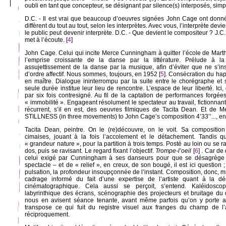
oubli en tant que concepteur, se désignant par silence(s) interposés, simp
D.C. - Il est vrai que beaucoup d’oeuvres signées John Cage ont donné 
diffèrent du tout au tout, selon les interprètes. Avec vous, l’interprète devie
le public peut devenir interprète. D.C. - Que devient le compositeur ? J.C. -
met à l’écoute. [
4
]
John Cage. Celui qui incite Merce Cunningham à quitter l’école de Ma
l’emprise croissante de la danse par la littérature. Prélude à la
assujettissement de la danse par la musique, afin d’éviter que ne s’in
d’ordre affectif. Nous sommes, toujours, en 1952 [
5
]. Consécration du hap
en maître. Dialogue ininterrompu par la suite entre le chorégraphe et 
seule durée institue leur lieu de rencontre. L’espace de leur liberté. Ici,
par six fois contresigné. Au fil de la captation de performances forgée
« immobilité ». Engageant résolument le spectateur au travail, fictionnant
récurrent, s’il en est, des oeuvres filmiques de Tacita Dean. Et de
STILLNESS (in three movements) to John Cage’s composition 4’33’’..., en p
Tacita Dean, peintre. On le (re)découvre, on le voit. Sa composition
cimaises, jouant à la fois l’accolement et le détachement. Tandis q
« grandeur nature », pour la partition à trois temps. Posté au loin ou se 
dos, puis se ravisant. Le regard fixant l’objectif.
Trompe-l’oeil
[
6
] . Car de
celui exigé par Cunningham à ses danseurs pour que se désagrège la
spectacle – et de « relief », en creux, de son bougé, il est ici question 
pulsation, la profondeur insoupçonnée de l’instant. Composition, donc, m
cadrage informé du fait d’une expertise de l’artiste quant à la dé
cinématographique. Cela aussi se perçoit, s’entend. Kaléidoscop
labyrinthique des écrans, scénographie des projecteurs et bruitage du 
nous en avisent séance tenante, avant même parfois qu’on y porte a
transpose ce qui fuit du registre visuel aux franges du champ de l’
réciproquement.