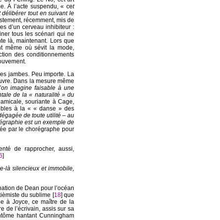
me. À l’acte suspendu, « ce
t
 délibérer tout en suivant le
ustement, récemment, mis de
es d’un cerveau inhibiteur :
iminer tous les scénari qui ne
nte là, maintenant. Lors que
ent même où sévit la mode,
uction des conditionnements
mouvement.
ses jambes. Peu importe. La
oeuvre. Dans la mesure même
’on imagine faisable à une
ale de la « naturalité » du
, amicale, souriante à Cage,
ibles à la « « danse » des
gagée de toute utilité – au
régraphie est un exemple de
quée par le chorégraphe pour
enté de rapprocher, aussi,
6
]
re-là silencieux et immobile,
ination de Dean pour l’océan
ièmiste du sublime [
18
] que
à Joyce, ce maître de la
e de l’écrivain, assis sur sa
fantôme hantant Cunningham