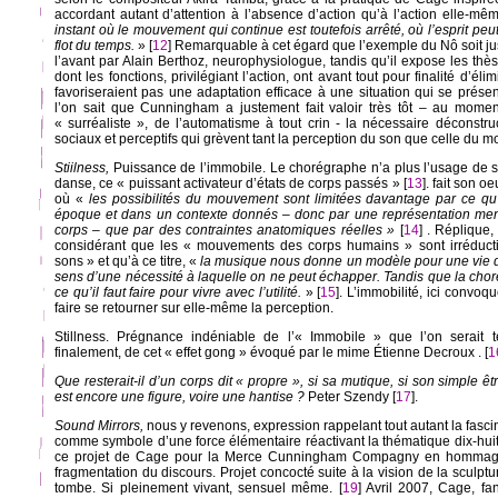
accordant autant d’attention à l’absence d’action qu’à l’action elle-mê
instant où le mouvement qui continue est toutefois arrêté, où l’esprit peut
flot du temps.
» [
12
] Remarquable à cet égard que l’exemple du Nô soit j
l’avant par Alain Berthoz, neurophysiologue, tandis qu’il expose les thès
dont les fonctions, privilégiant l’action, ont avant tout pour finalité d’él
favoriseraient pas une adaptation efficace à une situation qui se prése
l’on sait que Cunningham a justement fait valoir très tôt – au mom
« surréaliste », de l’automatisme à tout crin - la nécessaire déconstr
sociaux et perceptifs qui grèvent tant la perception du son que celle du 
Stiilness,
Puissance de l’immobile. Le chorégraphe n’a plus l’usage de 
danse, ce « puissant activateur d’états de corps passés » [
13
]. fait son 
où «
les possibilités du mouvement sont limitées davantage par ce qu
époque et dans un contexte donnés – donc par une représentation ment
corps – que par des contraintes anatomiques réelles »
[
14
] . Réplique
considérant que les « mouvements des corps humains » sont irréduct
sons » et qu’à ce titre, «
la musique nous donne un modèle pour une vie dé
sens d’une nécessité à laquelle on ne peut échapper. Tandis que la cho
ce qu’il faut faire pour vivre avec l’utilité.
» [
15
]. L’immobilité, ici convo
faire se retourner sur elle-même la perception.
Stillness. Prégnance indéniable de l’« Immobile » que l’on serait t
finalement, de cet « effet gong » évoqué par le mime Étienne Decroux . [
1
Que resterait-il d’un corps dit « propre », si sa mutique, si son simple êt
est encore une figure, voire une hantise ?
Peter Szendy [
17
].
Sound Mirrors,
nous y revenons, expression rappelant tout autant la fasc
comme symbole d’une force élémentaire réactivant la thématique dix-huit
ce projet de Cage pour la Merce Cunningham Compagny en hommage 
fragmentation du discours. Projet concocté suite à la vision de la sculptur
tombe. Si pleinement vivant, sensuel même. [
19
] Avril 2007, Cage, 