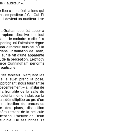
le « auditeur ».
lieu à des réalisations qui
nt compositeur. J.C. - Oui. Et
 Il devient un auditeur. Il se
rtha Graham pour échapper à
 rupture décisive de tout
sinue le moindre « cliché »
pening, où l’aléatoire règne
son directeur musical où la
 dans l’installation de Dean,
s sur le vif d’une apparente
, de la perception. Leitmotiv
 Merce Cunningham performs
articulier.
 fait tableau. Narguant les
ue le sujet prend la pose,
rapprochant, nous tournant le
 décentrement – à l’instar de
 frontalité de la salle du
; celui-là même induit par la
ais démultipliée au gré d’un
construction du processus
e des plans, disposition
déroulement de la pellicule
ttention. L’oeuvre de Dean
audible. De ses bribes. Et