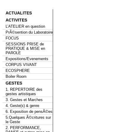
ACTUALITES
ACTIVITES
L’ATELIER en question
PrÃ©sention du Laboratoire
FOCUS
SESSIONS PRISE de
PRATIQUE & MISE en
PAROLE
Expositions/Evenements
CORPUS VIVANT
ECOSPHERE
Boiler Room
GESTES
1. REPERTOIRE des
gestes artistiques
3. Gestes et Marches
4. Geste(s) & genre
6. Exposition de pensÃ©es
5.Quelques Ã©critures sur
le Geste
2. PERFORMANCE,