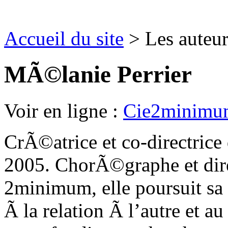
Accueil du site
> Les auteu
MÃ©lanie Perrier
Voir en ligne :
Cie2minimu
CrÃ©atrice et co-directrice
2005. ChorÃ©graphe et dire
2minimum, elle poursuit s
Ã la relation Ã l’autre et a