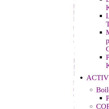
L
M
P
K
ACTIV
Boi
P
CO