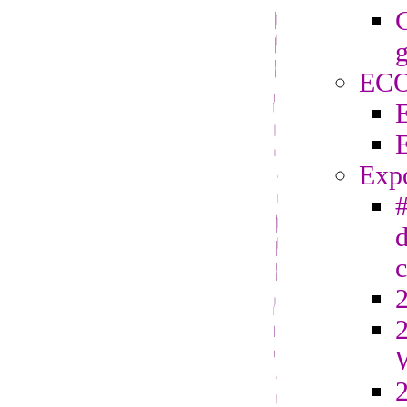
C
g
EC
Exp
#
d
2