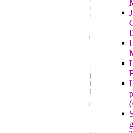
G
D
L
F
L
p
S
g