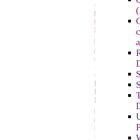
(
Q
c
a
S