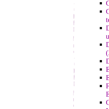
C
C
t
D
u
D
D