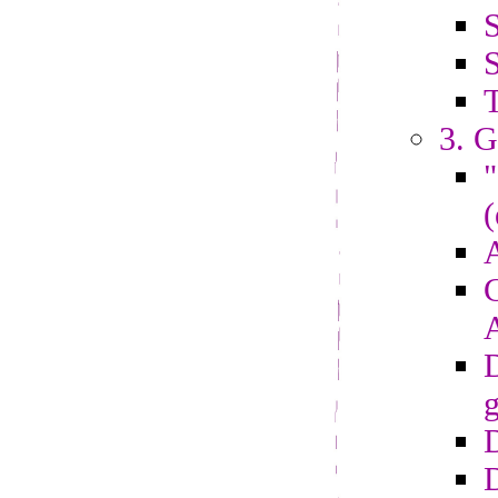
S
S
3. G
"
(
A