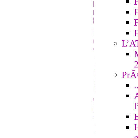
F
L’A
M
PrÃ©
.
H
c