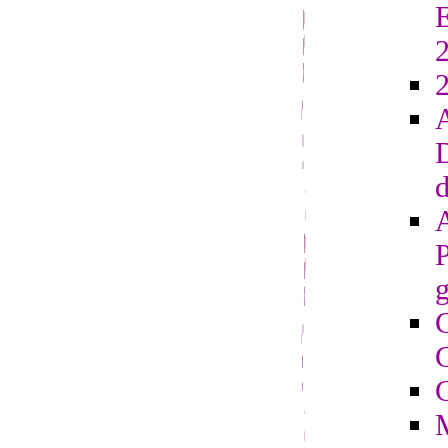
E
2
D
d
g