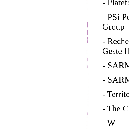
- Plate
- PSi 
Group
- Reche
Geste H
- SARM
- SAR
- Territ
- The 
- W