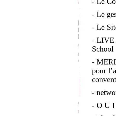
- Le C
- Le ge
- Le S
- LIVE 
School 
- MERI
pour l’
convent
- netw
- O U I