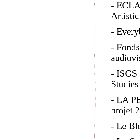
- ECLAP
Artisti
- Ever
- Fond
audiovi
- ISGS 
Studies
- LA 
projet 
- Le Bl