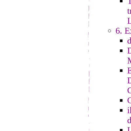
T
t
6. E
G
i
d
L