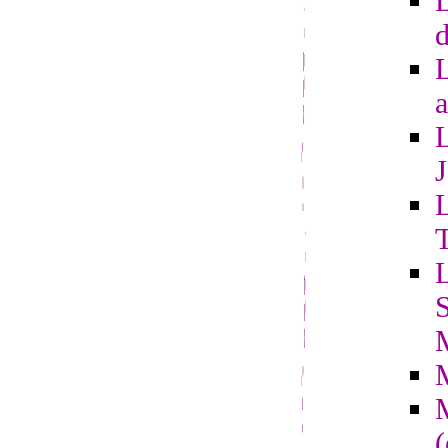
L
d
a
L
L
S
(