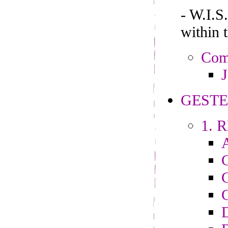
- W.I.
within 
Comp
J
GESTE
1. R
C