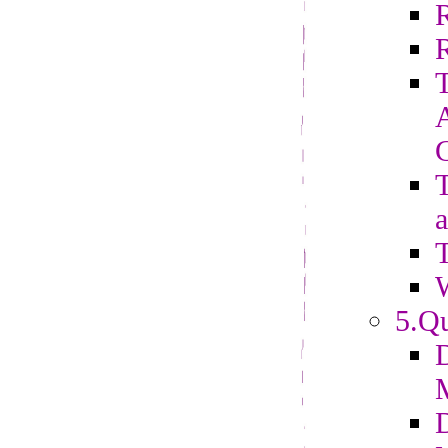
R
T
a
T
5.Qu
D