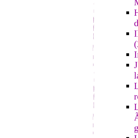
d
I
J
l
L
r
L
Ã
g