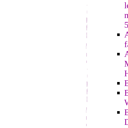
l
A
f
B
B