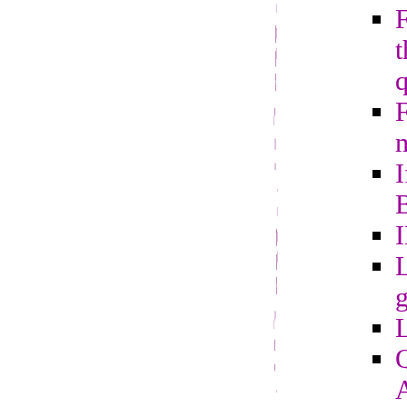
t
m
I
B
L
g
Q
A