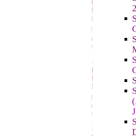
2
S
C
J