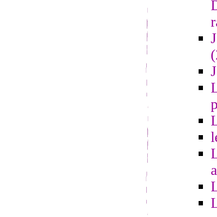
r
L
l
a
L