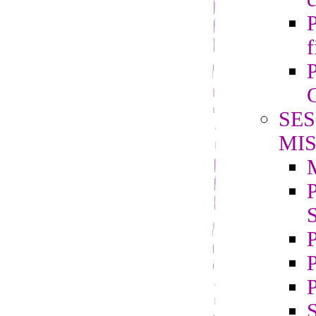
P
f
P
G
SES
MIS
P
S