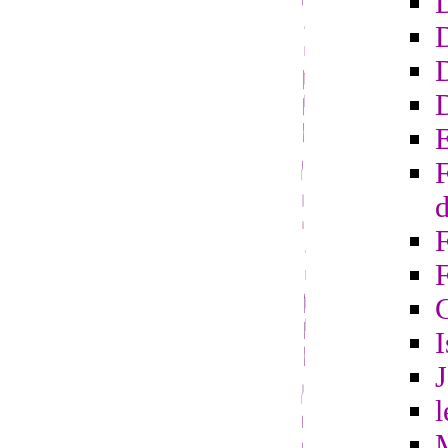
D
D
E
F
d
F
I
l