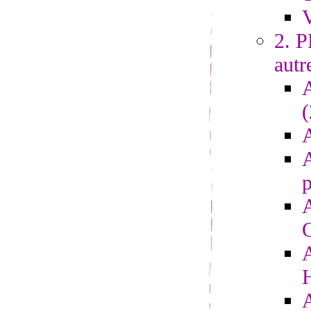
V
2. 
autr
A
A
p
A