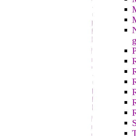
N
g
R
S
T