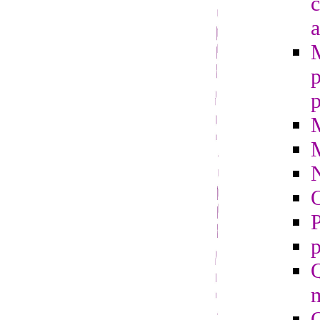
c
a
p
p
O
P
p
Q
m
Q