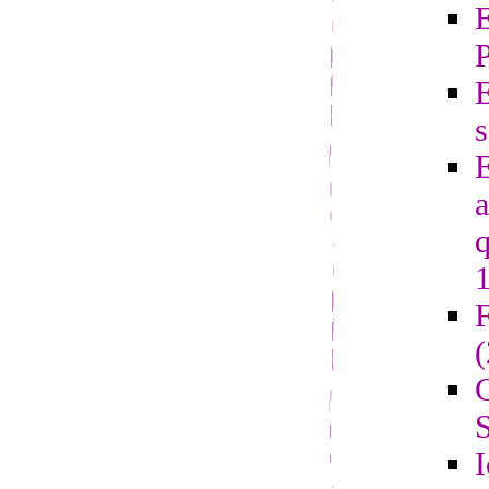
E
s
E
a
q
F
G