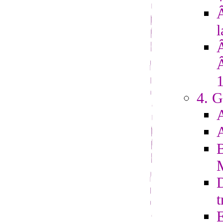
Â
l
4. G
D
t