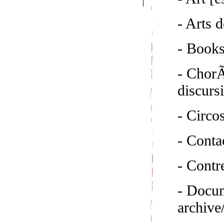
- Arts d
- Book
- ChorÃ
discurs
- Circo
- Conta
- Cont
- Docum
archive