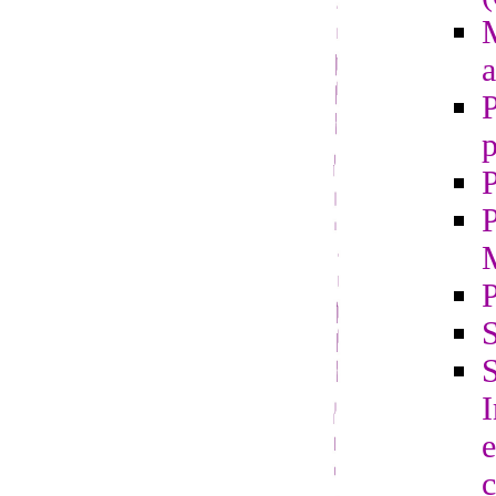
M
a
P
p
P
P
S
S
e
c