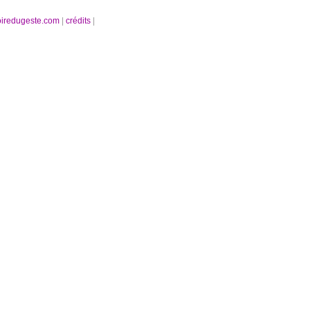
oiredugeste.com
|
crédits
|