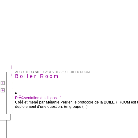
ACCUEIL DU SITE
>
ACTIVITES "
> BOILER ROOM
Boiler Room
PrÃ©sentation du dispositif
Créé et mené par Mélanie Perrier, le protocole de la BOILER ROOM est 
déploiement d’une question. En groupe (...)