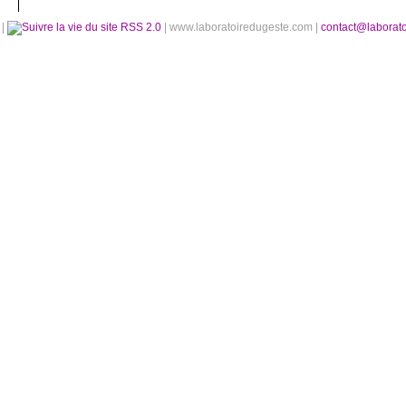
é
|
RSS 2.0
| www.laboratoiredugeste.com |
contact@laborat