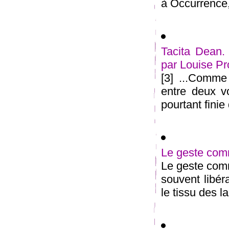
à Occurrence, 
Tacita Dean. 
par Louise P
[3] ...Comme
entre deux vo
pourtant finie 
Le geste com
Le geste comm
souvent libér
le tissu des l