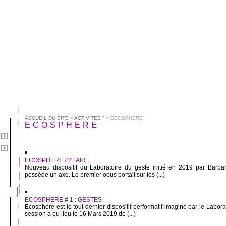
ACCUEIL DU SITE
>
ACTIVITES "
> ECOSPHERE
ECOSPHERE
ECOSPHERE #2 : AIR
Nouveau dispositif du Laboratoire du geste initié en 2019 par Barb
possède un axe. Le premier opus portait sur les (...)
ECOSPHERE # 1 : GESTES
Ecosphère est le tout dernier dispositif performatif imaginé par le Labor
session a eu lieu le 16 Mars 2019 de (...)