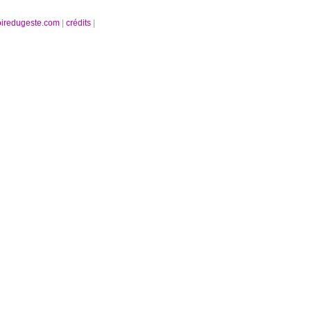
oiredugeste.com
|
crédits
|