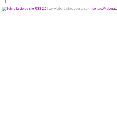
é
|
RSS 2.0
| www.laboratoiredugeste.com |
contact@laborat