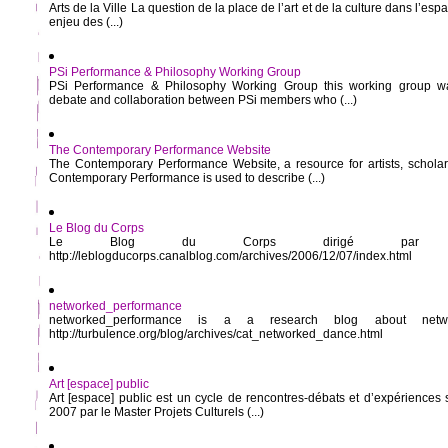
Arts de la Ville La question de la place de l’art et de la culture dans l’es
enjeu des (...)
PSi Performance & Philosophy Working Group
PSi Performance & Philosophy Working Group this working group w
debate and collaboration between PSi members who (...)
The Contemporary Performance Website
The Contemporary Performance Website, a resource for artists, schola
Contemporary Performance is used to describe (...)
Le Blog du Corps
Le Blog du Corps dirigé par Ber
http://leblogducorps.canalblog.com/archives/2006/12/07/index.html
networked_performance
networked_performance is a a research blog about networ
http://turbulence.org/blog/archives/cat_networked_dance.html
Art [espace] public
Art [espace] public est un cycle de rencontres-débats et d’expériences 
2007 par le Master Projets Culturels (...)