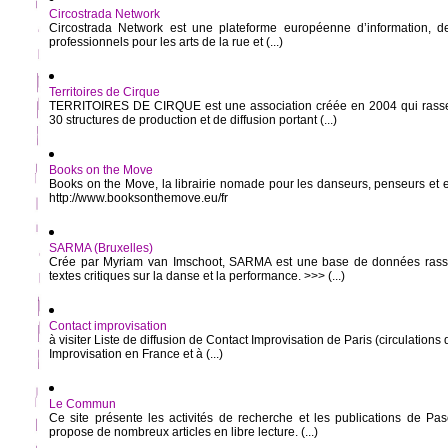
Circostrada Network
Circostrada Network est une plateforme européenne d’information, d
professionnels pour les arts de la rue et (...)
Territoires de Cirque
TERRITOIRES DE CIRQUE est une association créée en 2004 qui rasse
30 structures de production et de diffusion portant (...)
Books on the Move
Books on the Move, la librairie nomade pour les danseurs, penseurs et
http://www.booksonthemove.eu/fr
SARMA (Bruxelles)
Crée par Myriam van Imschoot, SARMA est une base de données rass
textes critiques sur la danse et la performance. >>> (...)
Contact improvisation
à visiter Liste de diffusion de Contact Improvisation de Paris (circulations
Improvisation en France et à (...)
Le Commun
Ce site présente les activités de recherche et les publications de 
propose de nombreux articles en libre lecture. (...)