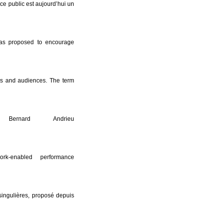
pace public est aujourd’hui un
as proposed to encourage
rs and audiences. The term
nard Andrieu
k-enabled performance
singulières, proposé depuis