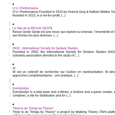
O U I Performance
O U I Performance Founded in 2010 by Victoria Gray & Nathan Walker Yo
founded in 2010, is a not-for-profit, (...)
Le Site de la REVUE GESTE
Revue Geste Geste est une revue qui explore la richesse, l’inventivité e
ses formes les plus diverses. (...)
ISGS : International Society for Gesture Studies
Founded in 2002, the International Society for Gesture Studies (ISGS
scholarly association devoted to the study of (...)
W
W est un collectif de recherche sur l’action en représentation. W dé
approches complémentaires : une pratique, (...)
Everybodys
Everybodys is a data base and a library, a toolbox and a game creator, 
container, a site for distribution and for (...)
"How to do Things by Theory"
"How to do Things by Theory" is project by Walking Theory (TkH) platf