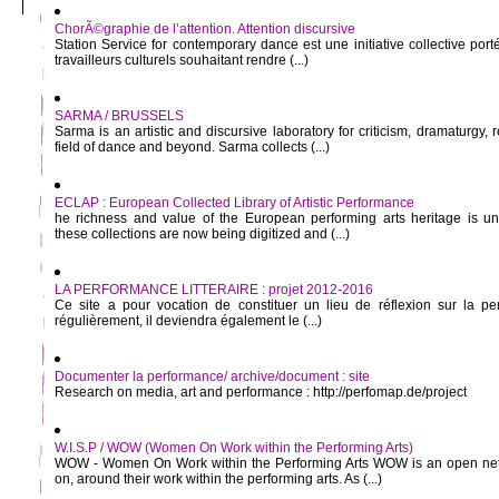
ChorÃ©graphie de l’attention. Attention discursive
Station Service for contemporary dance est une initiative collective port
travailleurs culturels souhaitant rendre (...)
SARMA / BRUSSELS
Sarma is an artistic and discursive laboratory for criticism, dramaturgy,
field of dance and beyond. Sarma collects (...)
ECLAP : European Collected Library of Artistic Performance
he richness and value of the European performing arts heritage is u
these collections are now being digitized and (...)
LA PERFORMANCE LITTERAIRE : projet 2012-2016
Ce site a pour vocation de constituer un lieu de réflexion sur la perf
régulièrement, il deviendra également le (...)
Documenter la performance/ archive/document : site
Research on media, art and performance : http://perfomap.de/project
W.I.S.P / WOW (Women On Work within the Performing Arts)
WOW - Women On Work within the Performing Arts WOW is an open net
on, around their work within the performing arts. As (...)