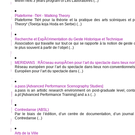
within next 3 years program of Les Laboratoires (...)
Plateforme -TkH - Walking Theory
Plateforme TkH pour la théorie et la pratique des arts scéniques et p
Theory¹ (Toeirja koja Hoda en Serbe) (...)
Recherche et ExpÃ©rimentation du Geste Historique et Technique
Association qui travaille sur tout ce qui se rapporte à la notion de geste
le plus souvent à partir de l’objet (...)
MERIDIANS : RÃ©seau europÃ©en pour l’art du spectacle dans lieux no
Réseau européen pour l’art du spectacle dans lieux non-conventionne
Européen pour l’art du spectacle dans (...)
a.pass [Advanced Performance Scenography Studies]
a.pass is an artistic research environment on post-graduate level, cont
a.pt [Advanced Performance Training] and a.s (...)
Contredanse (ABSL)
Par le biais de l’édition, d’un centre de documentation, d’un journal 
Contredanse (...)
Arts de la Ville