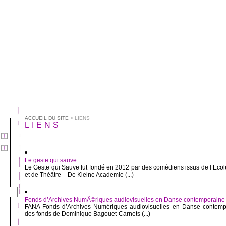
ACCUEIL DU SITE
> LIENS
LIENS
Le geste qui sauve
Le Geste qui Sauve fut fondé en 2012 par des comédiens issus de l’Ecole
et de Théâtre – De Kleine Academie (...)
Fonds d’Archives NumÃ©riques audiovisuelles en Danse contemporaine
FANA Fonds d’Archives Numériques audiovisuelles en Danse contemp
des fonds de Dominique Bagouet-Carnets (...)