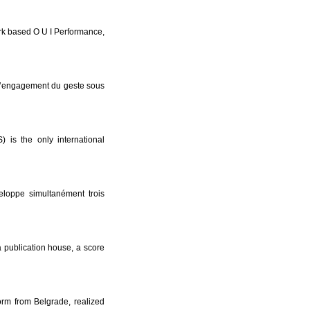
rk based O U I Performance,
t l’engagement du geste sous
) is the only international
veloppe simultanément trois
a publication house, a score
orm from Belgrade, realized