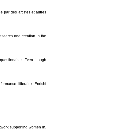
ée par des artistes et autres
 research and creation in the
nquestionable. Even though
ormance littéraire. Enrichi
work supporting women in,